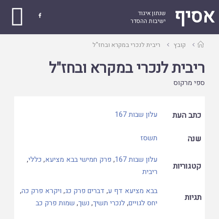
אסיף
שנתון איגוד

ישיבות ההסדר
עמוד
קובץ
ריבית לנכרי במקרא ובחז"ל
ראשי
ריבית לנכרי במקרא ובחז"ל
ספי מרקוס
כתב העת
עלון שבות 167
שנה
תשסז
עלון שבות 167
,
פרק חמישי בבא מציעא
,
כללי
,
קטגוריות
ריבית
בבא מציעא דף ע
,
דברים פרק כג
,
ויקרא פרק כה
,
תגיות
יחס לגויים
,
לנכרי תשיך
,
נשך
,
שמות פרק כב