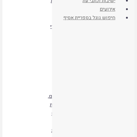
ישיבות וכתבי עת
שבות
אירועים
קטגוריות
168
,
ספרים
חיפוש גוגל בספריית אסיף
פרק
עשירי
היו שותפים
בבא
קמא
הישארו מעודכנים
בבא
קמא
דף
קטו
,
יאוש
בעלים
,
מכירת
תגיות
רכוש
גנוב
,
קניית