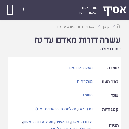
אסיף
שנתון איגוד

ישיבות ההסדר
עמוד
קובץ
עשרה דורות מאדם עד נח
ראשי
עשרה דורות מאדם עד נח
עמוס גאולה
ישיבה
מעלה אדומים
כתב העת
מעליות ח
שנה
תשמז
קטגוריות
נח (ו-יא)
,
מעליות ח
,
בראשית (א-ו)
אדם הראשון
,
בראשית
,
חטא אדם הראשון
,
תגיות
מתושלח
,
נח
,
קין והבל
,
שת