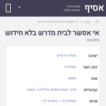
אסיף
שנתון איגוד

ישיבות ההסדר
עמוד
קובץ
אי אפשר לבית מדרש בלא חידוש
ראשי
אי אפשר לבית מדרש בלא חידוש
חיים ברנר
ישיבה
מעלה אדומים
כתב העת
מעליות ג
שנה
תשמג
קטגוריות
פרק ראשון פסחים
,
מעליות ג, תשמג
תגיות
פסחים דף ד
,
פסחים דף ו