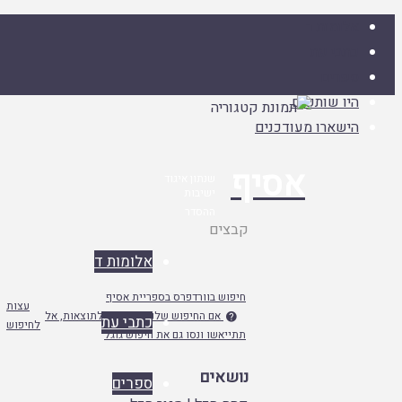
אלומות ד
כתבי עת
ספרים
היו שותפים
הישארו מעודכנים
אסיף
שנתון איגוד
ישיבות
ההסדר
עמוד
קבצים
ראשי
אלומות ד
חיפוש בוורדפרס בספריית אסיף
עצות
אם החיפוש שלנו לא מפנה לתוצאות, אל

כתבי עת
לחיפוש
תתייאשו ונסו גם את חיפוש גוגל
נושאים
ספרים