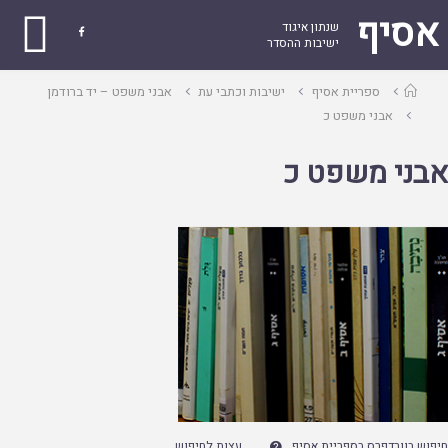
אסיף
שנתון איגוד

ישיבות ההסדר
עמוד
ספריית אסיף
ישיבות וכתבי עת
אבני משפט – יד ברודמן
ראשי
אבני משפט כ
אבני משפט כ
חיפוש בוורדפרס בספריית אסיף
עצות לחיפוש
