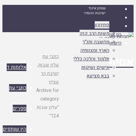
אלומות ד
שנתון איגוד
ישיבות ההסדר
כתבי עת
פתיחה
אסיף א
ספרים
אסיף ב
משנת הרב קוק
היו שותפים
אסיף ג
מחשבה ותנ"ך
הישארו מעודכנים
הארץ ומצוותיה
עמוד
כתבי עת
יף
תלמוד והלכה כללי

ראשי
עלון שבות,
אלומות ד
אישים ושיטות
ישיבת הר
בבא מציעא
עציון
כתבי עת
Archive for
category
"עלון שבות
ספרים
124"
היו שותפים