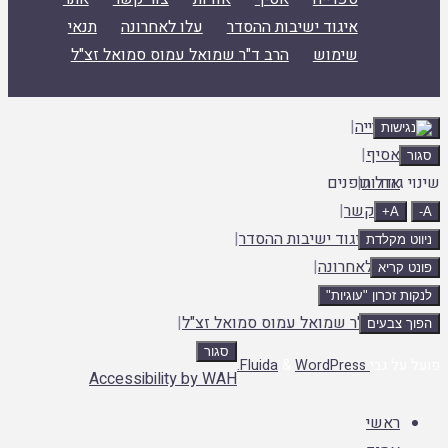
איגוד ישיבות ההסדר
עלו לאחרונה
תנאי
שימוש
הרב ד"ר שמואל עמוס סמואל זצ"ל
ספרייה
|
אסיף
|
אודות
|
 גודל גופנים
צור קשר
|
A+
אתר איגוד ישיבות ההסדר
|
ט מקלדת
עלו לאחרונה
|
 קריא
תנאי שימוש
|
ת זכרון "עוגיות"
הרב ד"ר שמואל עמוס סמואל זצ"ל
|
 צבעים
סגור
ה
על גבי
Fluida
WordPress.
&
Accessibility by WAH
לה
ראשי