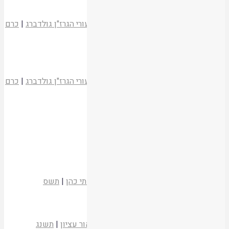
חיוב אונסים באדם המזיק
הרב זלמן נחמיה גולדברג
שירת הכרם - שיעורי הגרז"ן גולדברג
|
כרם
ביבנה
|
תשעד
קריאת המאמר
דיני מזיק ודיני שומרים
הרב זלמן נחמיה גולדברג
שירת הכרם - שיעורי הגרז"ן גולדברג
|
כרם
ביבנה
|
תשעד
קריאת המאמר
אורחים שהזיקו את נכסי המארח
הרב גבריאל סרף
עיוני הלכה
|
כרם ביבנה
קריאת המאמר
קבלת שמירה – הסכם או חיוב תורה (ב)
הרב שבתי אברהם הכהן רפפורט
קובץ שפתי כהן
|
תשס
קריאת המאמר
יסודות חיובי שומרים
הרב רא"ם הכהן
בדי הארון
|
המכון התורני אור עציון
|
תשנג