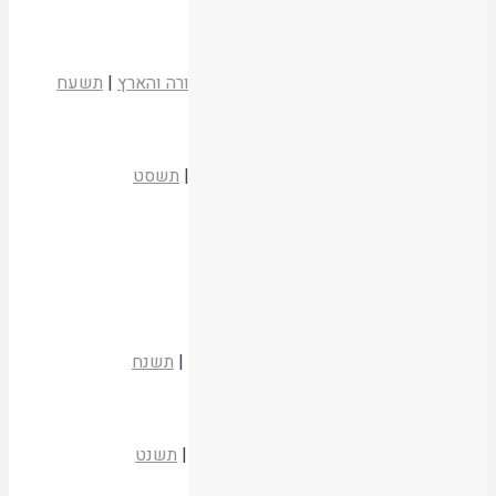
קריאת המאמר
תורת המשפט האזרחי במשנת הרמבם
הרב רצון ערוסי
אמונת עתיך 120
|
מכון התורה והארץ
|
תשעח
קריאת המאמר
בעל בנכסי אשתו
יהודה אוחנה
מכנשתא דבי דרי
|
מרכז הרב
|
תשסט
קריאת המאמר
שאילה בבעלים
הרב רועי זק
הכי אתמר ד
|
איתמר
|
תשסט
קריאת המאמר
גדר דין בעליו עמו
שמואל נחושתן
אורות עציון כט
|
אור עציון
|
תשנח
קריאת המאמר
אם בעליו עמו לא ישלם
הרב משה טרגין
עלון שבות 152
|
הר עציון
|
תשנט
קריאת המאמר