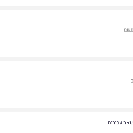
שס
בשאר עבירות