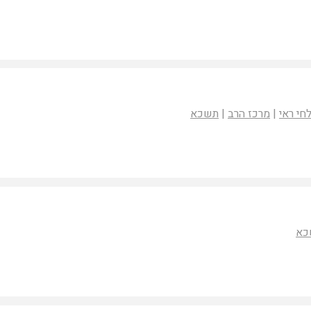
חי ראי
|
מרכז הרב
|
תשכא
כא