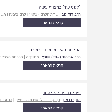
"לִפְנֵי עִוֵר" במצוות עשה
הרב דוד קב
שירת הכרם - גיטין
|
כרם ביבנה
|
תשע
קריאת המאמר
הקלטת ראיון שישודר בשבת
הרב אביהוד (אודי) שורץ
מחניך ה
|
הרבנות הצבאית
קריאת המאמר
עיונים בדיני לפני עיור
אסף בראון
דף קשר של ישיבת הר עציון
|
הר עציון
קריאת המאמר