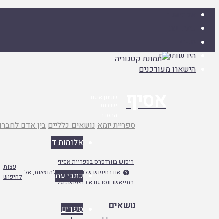
אלומות ד
כתבי עת
ספרים
היו שותפים
הישארו מעודכנים
אסיף
שנתון איגוד
ישיבות
ההסדר
עמוד
ספריית יומא
נושאים כלליים
בין אדם לחברו
ראשי
אלומות ד
חיפוש בוורדפרס בספריית אסיף
עצות
אם החיפוש שלנו לא מפנה לתוצאות, אל

כתבי עת
לחיפוש
תתייאשו ונסו גם את חיפוש גוגל
נושאים
ספרים