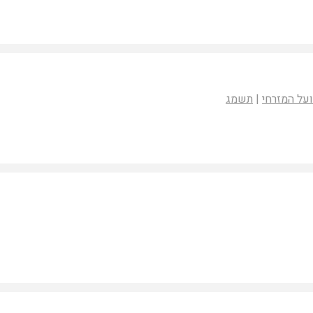
על המזרחי
|
תשמג