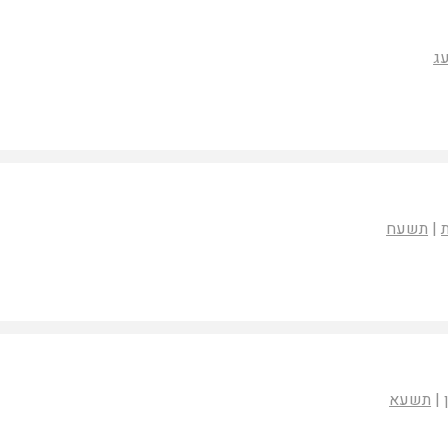
ג
|
תשעח
|
תשעא