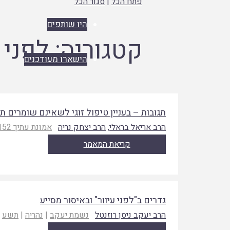
פתח הכל
|
סגור הכל
היו שותפים
קטגוריה:
לפני 
הישארו מעודכנים
תגובות – בעניין טיפול זוגי לשאינם שומרים תו
הרב אריאל בראלי
,
הרב יצחק נריה
אמונת עתיך 152
קריאת המאמר
גדרים ב"לפני עיוור" ובאיסור מסייע
הרב יעקב ניסן רוזנטל
נשמת יעקב
|
נהריה
|
תשע