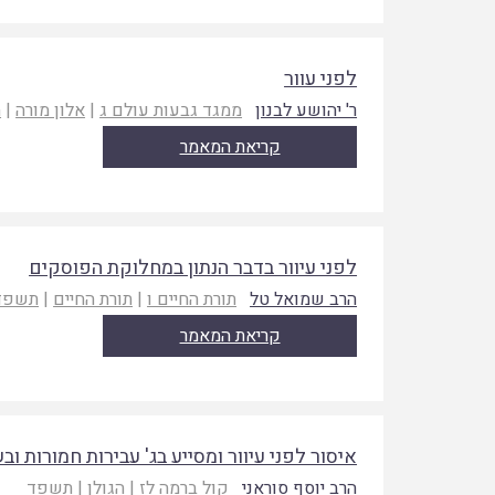
לפני עוור
ר' יהושע לבנון
ממגד גבעות עולם ג
|
אלון מורה
|
ת
קריאת המאמר
לפני עיוור בדבר הנתון במחלוקת הפוסקים
הרב שמואל טל
תורת החיים ו
|
תורת החיים
|
תשפד
קריאת המאמר
איסור לפני עיוור ומסייע בג' עבירות חמורות ו
הרב יוסף סוראני
קול ברמה לז
|
הגולן
|
תשפד