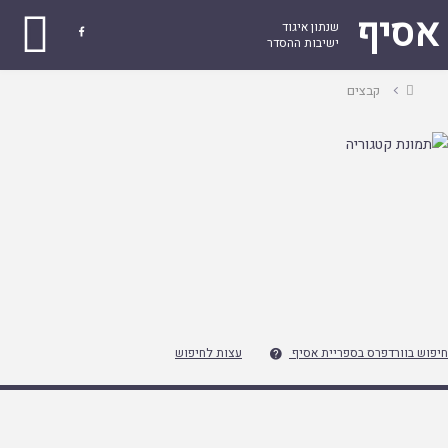
אסיף
שנתון איגוד

ישיבות ההסדר
עמוד
קבצים
ראשי
חיפוש בוורדפרס בספריית אסיף
עצות לחיפוש
