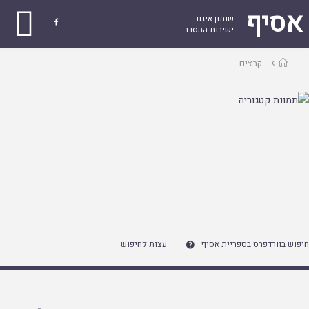
אסיף
שנתון איגוד

ישיבות ההסדר
עמוד
קבצים
ראשי
חיפוש בוורדפרס בספריית אסיף
עצות לחיפוש
