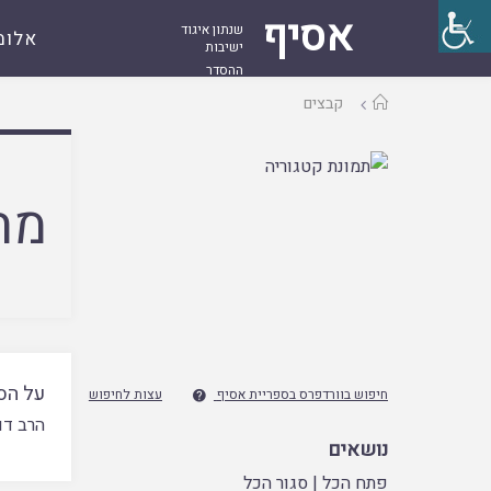
אסיף
שנתון איגוד
אלומ
ישיבות
ההסדר
עמוד
קבצים
ראשי
מח
על הס
חיפוש בוורדפרס בספריית אסיף
עצות לחיפוש

הרב דוד
נושאים
פתח הכל
|
סגור הכל