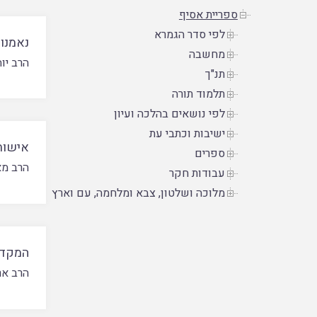
ספריית אסיף
לפי סדר הגמרא
נאמנו
מחשבה
הרב יוח
תנ"ך
תלמוד תורה
לפי נושאים בהלכה ועיון
ישיבות וכתבי עת
אישות
ספרים
הרב מא
עבודות חקר
מלוכה ושלטון, צבא ומלחמה, עם וארץ
המקדש
הרב אר