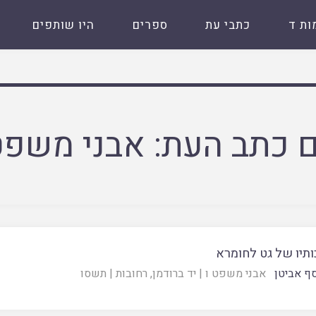
ות ד
כתבי עת
ספרים
היו שותפים
 כתב העת:
אבני משפט
תיו של גט לחומרא
סף אביטן
אבני משפט ו
|
יד ברודמן, רחובות
|
תשסו