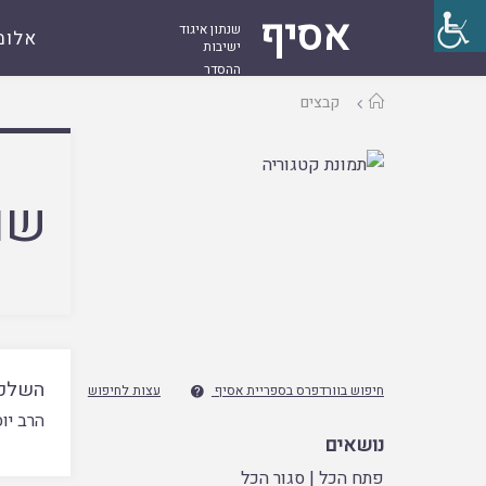
אסיף
שנתון איגוד
אלומ
ישיבות
ההסדר
עמוד
קבצים
ראשי
שם
השלכו
חיפוש בוורדפרס בספריית אסיף
עצות לחיפוש

הרב יו
נושאים
פתח הכל
|
סגור הכל