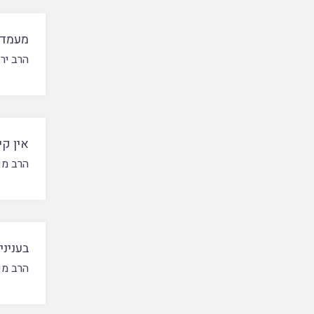
מעמדם
הרב ירון
אין ק
הרב מש
בעניני
הרב מש