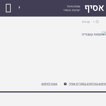
אסיף
שנתון איגוד

ישיבות ההסדר
עמוד
קבצים
ראשי
חיפוש בוורדפרס בספריית אסיף
עצות לחיפוש
