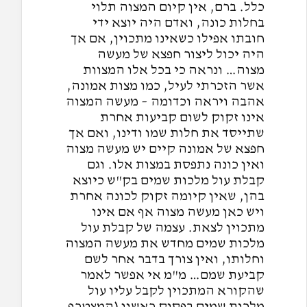
כלל. ברם, אין קיום המצוה תלוי
בחלות כונה, ואדם היה יוצא ידי
חובתו אפילו כשאינו מתכוין, אם אך
היה יכול ליצור חפצא של מעשה
מצוה… ונראה כי בכל אלו המצוות
אשר הזכרתי לעיל, כמו מצות אמונה,
אהבה ויראה וכדומה – מעשה המצוה
אינו זקוק לשום קביעות אחרת
שתייסד את חלות שמו ודינו, ואם אך
חפצא של אמונה קיים יש מעשה מצוה
ואין כונה נתפסת במצות אלו. וגם
קבלת עול מלכות שמים בק"ש כיוצא
בהן, שאין קיומה זקוק לכונה אחרת
ויש כאן מעשה מצוה אף אם אינו
מתכוין לצאת. עצמה של קבלת עול
מלכות שמים מחדש את מעשה המצוה
וחלותו, ואין צורך בדבר אחר לשם
קביעת שמם… מ"מ אי אפשר לאמר
שהקורא המתכוין לקבל עליו עול
מלכות שמים בפסוק ראשון (המצטרף