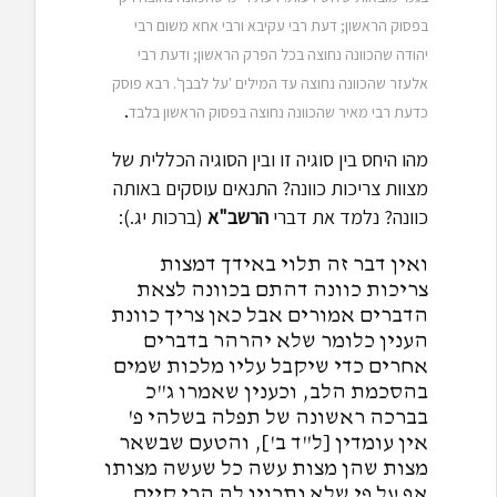
בפסוק הראשון; דעת רבי עקיבא ורבי אחא משום רבי
יהודה שהכוונה נחוצה בכל הפרק הראשון; ודעת רבי
אלעזר שהכוונה נחוצה עד המילים 'על לבבך'. רבא פוסק
.
כדעת רבי מאיר שהכוונה נחוצה בפסוק הראשון בלבד
מהו היחס בין סוגיה זו ובין הסוגיה הכללית של
מצוות צריכות כוונה? התנאים עוסקים באותה
כוונה? נלמד את דברי
הרשב"א
(ברכות יג.):
ואין דבר זה תלוי באידך דמצות
צריכות כוונה דהתם בכוונה לצאת
הדברים אמורים אבל כאן צריך כוונת
הענין כלומר שלא יהרהר בדברים
אחרים כדי שיקבל עליו מלכות שמים
בהסכמת הלב, וכענין שאמרו ג"כ
בברכה ראשונה של תפלה בשלהי פ'
אין עומדין [ל"ד ב'], והטעם שבשאר
מצות שהן מצות עשה כל שעשה מצותו
אף על פי שלא נתכוין לה הרי קיים