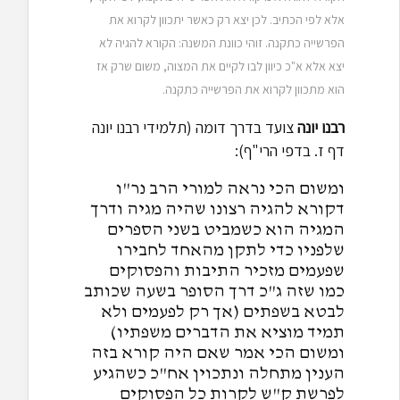
אלא לפי הכתיב. לכן יצא רק כאשר יתכוון לקרוא את
הפרשייה כתקנה. זוהי כוונת המשנה: הקורא להגיה לא
יצא אלא א"כ כיוון לבו לקיים את המצוה, משום שרק אז
הוא מתכוון לקרוא את הפרשייה כתקנה.
רבנו יונה
צועד בדרך דומה (תלמידי רבנו יונה
דף ז. בדפי הרי"ף):
ומשום הכי נראה למורי הרב נר"ו
דקורא להגיה רצונו שהיה מגיה ודרך
המגיה הוא כשמביט בשני הספרים
שלפניו כדי לתקן מהאחד לחבירו
שפעמים מזכיר התיבות והפסוקים
כמו שזה ג"כ דרך הסופר בשעה שכותב
לבטא בשפתים (אך רק לפעמים ולא
תמיד מוציא את הדברים משפתיו)
ומשום הכי אמר שאם היה קורא בזה
הענין מתחלה ונתכוין אח"כ כשהגיע
לפרשת ק"ש לקרות כל הפסוקים