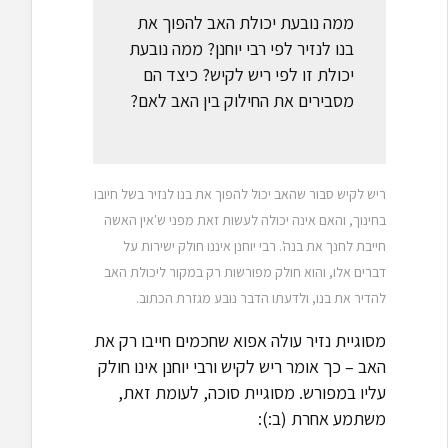
ממה נובעת יכולת האב להפוך את
בנו לנזיר לפי רבי יוחנן? ממה נובעת
יכולת זו לפי ריש לקיש? כיצד הם
מסבירים את החילוק בין האב לאם?
ריש לקיש סבור שהאב יכול להפוך את בנו לנזיר בשל חיובו
בחינוך, והאם אינה יכולה לעשות זאת מפני ש'אין האשה
חייבת לחנך את בנה'. רבי יוחנן איננו חולק ישירות על
דברים אלו, והוא חולק מפורשות רק במקור ליכולת האב
להדיר את בנו, ולדעתו הדבר נובע מגזרת הכתוב.
מסוגיית נזיר עולה אפוא שחכמים חייבו רק את
האב – כך אומר ריש לקיש ורבי יוחנן אינו חולק
עליו במפורש. מסוגיית סוכה, לעומת זאת,
משתמע אחרת (ב:):