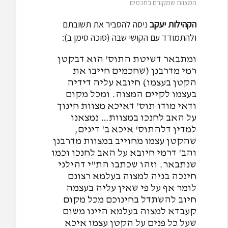
המצוות שמקורם בחכמים.
הקהילות יעקב
ניסה להסביר את תשובתם
ולהתמודד עם הקושי שבה (סוכה סימן ב):
ומתבאר דשיטת התוס' הוא דבקטן
רמי מדרבנן (שחכמים חייבו את
הקטן בעצמו) חיובא עליה דידיה
בעצמו לקיים המצוה. ומכל מקום
ודאי מודו תוס' דאיכא מצוות חינוך
על האב לחנכו במצוות… נמצאנו
למדין דלהתוס' איכא ב' דינים,
שהקטן עצמו מחוייב במצוות מדרבנן
והב' דרמי חיובא על האב לחנכו וכמו
שנתבאר. וזהו שכתבו הת"י דהילני
חינכה בניה למצוה בעלמא רצונם
לומר אף על פי שאין עליה בעצמה
חיוב להשתדל בחינוכם מכל מקום
קעבדא למצוה בעלמא היינו משום
שעל כל פנים על הקטן עצמו איכא