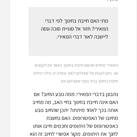
מתי האם חייבת בחינוך לפי דברי
המאירי? חזור אל סוגיית סוכה ונסה
ליישבה לאור דברי המאירי.
המאירי מחדש שהאם חייבת בחינוך כאשר אין לקטנים
אב. ניתן לענות על שאלתנו לאור עמדה זו: הילני הייתה
חייבת בחינוך בניה מפני שאביהם מת.
נתבונן בדברי המאירי: ממה נובע החיוב? אם
האם אינה חייבת בחינוך בחיי האב, מה מחייב
אותה בכך לאחר מיתתו? יתכן שהחיוב נובע
מחיובו של האפטורופוס. האם נחשבת
כאפטורופוס של היתומים וחכמים חייבו אותו
לחנך את היתומים. מקור אפשרי לחיוב זה הוא