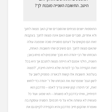
היטב. התשובה השנייה מובנת לך?
התוספות ישנים מניחים שהסוברים שרק האב מצווה לחנך
ולא אחרים, סוברים שגם האם אינה מצווה לחנך. בעקבות
זאת הם מקשים על דעתם מסוגיית סוכה שממנה עולה
שהאם מצווה לחנך. הם משיבים שתי תשובות: האחת,
הוכחתו של רבי יהודה היא מכך שחכמים לא מיחו באב;
השניה, הילני אמנם לא הייתה מצווה לחנכם אך היא בכל
זאת הקפידה על כך למרות שלא הייתה חייבת, 'למצוה
בעלמא'. תשובות אלו קשות לכאורה: מספיק לשוב על
לשון הגמ' שמפרטת את הוכחתו של ר' יהודה כדי לחוש
זאת, 'וכי תימרו: קטן שאינו צריך לאמו – מדרבנן הוא
דמיחייב, ואיהי בדרבנן לא משגחה – תא שמע: ועוד כל
מעשיה לא עשתה אלא על פי חכמים'. הסוגיה עוסקת בה
ואומרת שהקטן חייב מדרבנן והיא הקפידה לקיים גם את