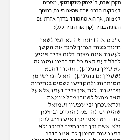
הקרן אורה
,
ר' יצחק מינקובסקי
, מסכים
למסקנת הברכי יוסף שהאם חייבת בחינוך
למצוות, אך הוא מתמודד בדרך אחרת עם
הסוגיה בנזיר (קרן אורה נזיר כט.):
ע"כ נראה דחנוך זה לא דמי לשאר
חינוך מצוה דצריך לחנך את הקטן
לעשות איזה מצוה דלזה צריך שיגיע
לכלל דעת קצת כל חד כדינו (וסוג זה
לא שייך בתינוק). וחינוך דהכא
(ששייך גם בתינוק) הוא להפרישו מן
המותרות ולהקדישו לשמים בזהירות
ופרישות, לזה אין צריך דעתו אלא על
האב מוטל לשמרו מכל טומאה.
וכדאשכחן גבי שמשון ושמואל
שהזירום לה' מעת הולדם ובחינוך
כזה הוא דאמרינן דאיש חייב לחנך
ולא אשה וכן בבנו חייב לחנכו ולא
בתו משום דחינוך זה אינו בדבר