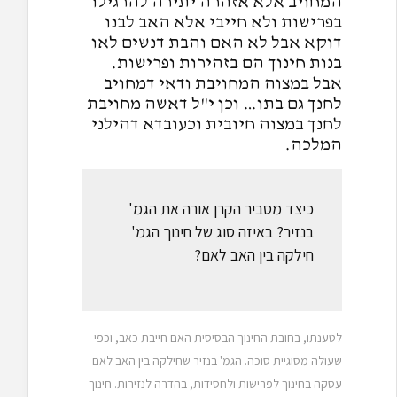
המחויב אלא אזהרה יתירה להרגילו
בפרישות ולא חייבי אלא האב לבנו
דוקא אבל לא האם והבת דנשים לאו
בנות חינוך הם בזהירות ופרישות.
אבל במצוה המחויבת ודאי דמחויב
לחנך גם בתו… וכן י"ל דאשה מחויבת
לחנך במצוה חיובית וכעובדא דהילני
המלכה.
כיצד מסביר הקרן אורה את הגמ'
בנזיר? באיזה סוג של חינוך הגמ'
חילקה בין האב לאם?
לטענתו, בחובת החינוך הבסיסית האם חייבת כאב, וכפי
שעולה מסוגיית סוכה. הגמ' בנזיר שחילקה בין האב לאם
עסקה בחינוך לפרישות ולחסידות, בהדרה לנזירות. חינוך