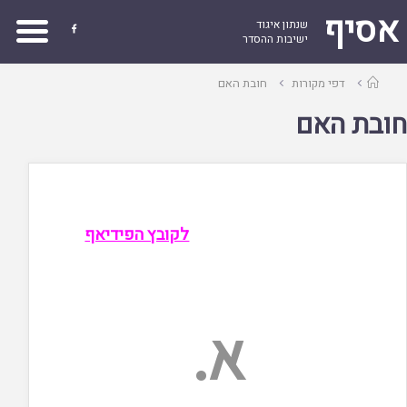
אסיף
שנתון איגוד

ישיבות ההסדר
עמוד
דפי מקורות
חובת האם
ראשי
חובת האם
לקובץ הפידיאף
א.