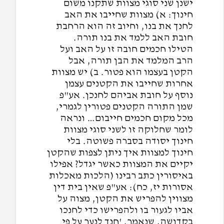
ישנן שני סוגי מצוות שתקנו משום
חינוך: א) מצוות שחייבו את האב
לחנך את בנו, וחיוב זה הוא הרחבת
חובת האב ללמד את בנו תורה.
הטילו חכמים חובה זו על האב ועל
הרב המלמד את הבן תורה, אבל
הקטן בעצמו הוא פטור. ב) יש מצוות
אחרות שחייבו את הקטנים עצמן
נוסף על חובת אביהם לחנכן. אע"פ
שמן התורה הקטנים פטורין לגמרי,
מכל מקום חכמים חייבום… ונראה
לומר שחלוקה זו לשני סוגי מצוות
חינוך יסודה בסברה פשוטה. בלי
חינוך למצוות איך ניתן לצפות שהקטן
יקיים את המצוות כאשר יגדל? אפילו
באיסורין כתב רבינו (הלכות מאכלות
אסורות יז, כח): אע"פ שאין בית דין
מצווין להפריש את הקטן, מצוה על
אביו לגעור בו ולהפרישו כדי לחנכו
בקדושה, שנאמר, 'חנך לנער על פי