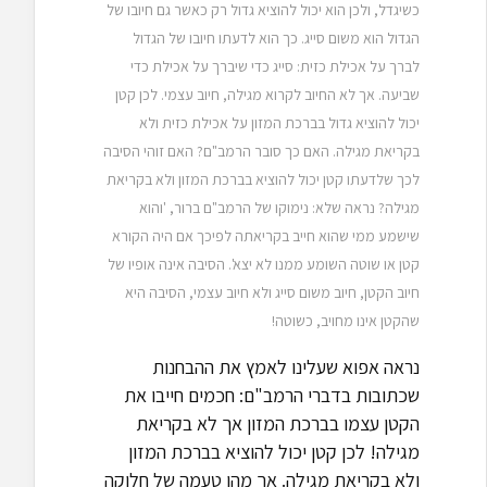
כשיגדל, ולכן הוא יכול להוציא גדול רק כאשר גם חיובו של
הגדול הוא משום סייג. כך הוא לדעתו חיובו של הגדול
לברך על אכילת כזית: סייג כדי שיברך על אכילת כדי
שביעה. אך לא החיוב לקרוא מגילה, חיוב עצמי. לכן קטן
יכול להוציא גדול בברכת המזון על אכילת כזית ולא
בקריאת מגילה. האם כך סובר הרמב"ם? האם זוהי הסיבה
לכך שלדעתו קטן יכול להוציא בברכת המזון ולא בקריאת
מגילה? נראה שלא: נימוקו של הרמב"ם ברור, 'והוא
שישמע ממי שהוא חייב בקריאתה לפיכך אם היה הקורא
קטן או שוטה השומע ממנו לא יצא'. הסיבה אינה אופיו של
חיוב הקטן, חיוב משום סייג ולא חיוב עצמי, הסיבה היא
שהקטן אינו מחויב, כשוטה!
נראה אפוא שעלינו לאמץ את ההבחנות
שכתובות בדברי הרמב"ם: חכמים חייבו את
הקטן עצמו בברכת המזון אך לא בקריאת
מגילה! לכן קטן יכול להוציא בברכת המזון
ולא בקריאת מגילה. אך מהו טעמה של חלוקה