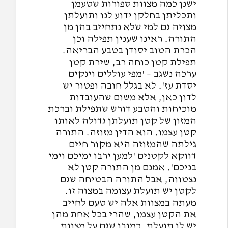
ישנן כמה מצוות ספורות שטעמן
ותכליתן בחלקן ידוע לנו ותועלתן
מצויה גם למי שלא נתחייב בהן מן
התורה. ראינו שענין תפילה וכן
הכרת הטוב יסודן בטבע הבריאה.
תפילת קטן כוחה רב, שירת קטן
ערכה נשגב – 'מפי עוללים וינקים
יסדת עז'. לא בגלל חובה ופטור יש
לדון כאן, אלא משום שהעובדות
מוכיחות והטבע דורש שתפילת וברכת
המזון של קטן תועלתן גדולה לאותו
קטן עצמו. הוא הדין מזוזה. התורה
גילתה שהמזוזה היא מקור חיים
דווקא לקטנים 'למען ירבו ימיכם וימי
בניכם'. אמנם מן התורה קטן לא
נצטווה, אבל התורה הבטיחה שגם
לקטן יש תועלת עצומה במצוה זו.
מעתה במצוות אלה יש טעם לחייב
את הקטן עצמו, שהרי בכל אחת מהן
יש לו תועלת. כמובן שגם על מצוות