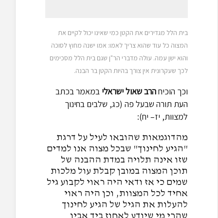
בית הלל מגדירים את הקטן כמי שאינו יכול לקיים את
המצוה כל עוד שהוא צריך לאמו: אמו ישנה מחוץ לסוכה
והוא ישן עמה. עולה מדברי הר"ן שגם בית הלל מסכימים
לכך שעקרונית אין צורך בהיות הקטן בר הבנה.
וכך הוכיח
הרב שאול ישראלי
במאמר בכתב
העת תורה שבעל פה (כג, שלבים בחינוך
למצוות, יז– יח):
מהדוגמאות שהובאו לעיל על דרגת
"הגיע לחינוך" שבכל מצוה אנו למדים
שזו אינה תלויה במדת ההבנה של
תוכן המצוה במובן קבלת עול מלכות
שמים כי אז ודאי היה ראוי לקבוע גיל
אחיד לכל המצוות, וכן היה ראוי
להעלות את הגיל של הגיע לחינוך
שהרי מי שיודע לאחוז ביד אביו