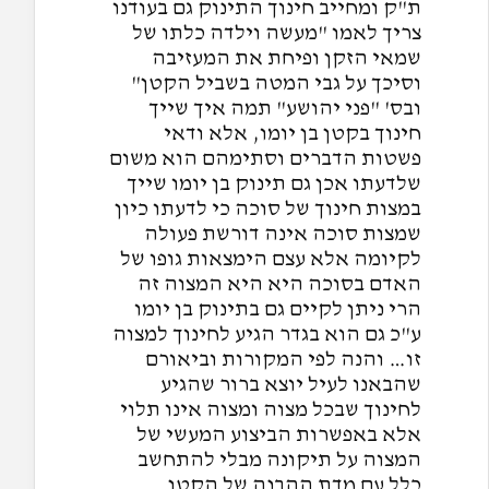
ת"ק ומחייב חינוך התינוק גם בעודנו
צריך לאמו "מעשה וילדה כלתו של
שמאי הזקן ופיחת את המעזיבה
וסיכך על גבי המטה בשביל הקטן"
ובס' "פני יהושע" תמה איך שייך
חינוך בקטן בן יומו, אלא ודאי
פשטות הדברים וסתימהם הוא משום
שלדעתו אכן גם תינוק בן יומו שייך
במצות חינוך של סוכה כי לדעתו כיון
שמצות סוכה אינה דורשת פעולה
לקיומה אלא עצם הימצאות גופו של
האדם בסוכה היא היא המצוה זה
הרי ניתן לקיים גם בתינוק בן יומו
ע"כ גם הוא בגדר הגיע לחינוך למצוה
זו… והנה לפי המקורות וביאורם
שהבאנו לעיל יוצא ברור שהגיע
לחינוך שבכל מצוה ומצוה אינו תלוי
אלא באפשרות הביצוע המעשי של
המצוה על תיקונה מבלי להתחשב
כלל עם מדת ההבנה של הקטן