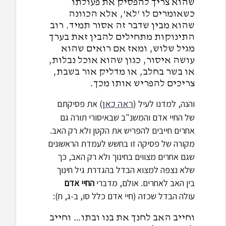
שהוא צריך להפסיק את פעולתו
כשאומרים לו 'לא', אלא הכוונה
שהוא מבין שדבר זה אסור תמיד. רוב
התינוקות מתחילים להבין זאת בערך
מגיל שלוש, ומאז אם רואים שהוא
עושה איסור, כגון שהוא אוכל נבלות,
או בשר בחלב, או מדליק אור בשבת,
צריכים להפריש אותו מכך.
ראה כאן
והנה, למדנו לעיל (
) את פסיקתם
של החיי אדם והמשנ"ב שבאיסורי תורה גם
אחרים חייבים להפריש את הקטן ולא רק האב.
מקורה של פסיקה זו בחשש לעמדת הראשונים
שגם אחרים מצווים בחינוך ולא רק האב, כך
שלא נצפה למצוא הבדל בהגדרת גיל חינוך
בין האב לאחרים. אולם, מדברי
החיי אדם
עולה הבדל שכזה (חיי אדם כלל סו, ב-ג, ח):
וחייב האב לחנך את בנו ובתו… וחייב