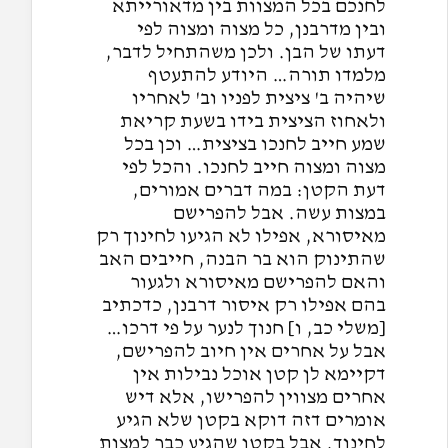
לחנכם בכל המצוות בין מדאורייתא
ובין מדרבנן, כל מצוה ומצוה לפי
דעתו של הבן. ולכן משהתחיל לדבר,
מלמדו תורה… היודע להתעטף
שיהיה ב' ציצית לפניו וב' לאחריו
ולאחוז הציצית בידו בשעת קריאת
שמע חייב לחנכו בציצית… וכן בכל
מצוה ומצוה חייב לחנכו. והכל לפי
דעת הקטן: במה דברים אמורים,
במצות עשה. אבל להפרישם
מאיסורא, אפילו לא הגיעו לחינוך רק
שהתינוק הוא בר הבנה, חייבים האב
והאם להפרישם מאיסורא ולגעור
בהם אפילו רק איסור דרבנן, כדכתיב
[משלי כב, ו] חנוך לנער על פי דרכו…
אבל על אחרים אין חיוב להפרישם,
דקיימא לן קטן אוכל נבילות אין
אחרים מצווין להפרישו, אלא דיש
אומרים דזה דוקא בקטן שלא הגיע
לחינוך. אבל בקטן שהגיע כבר למצות