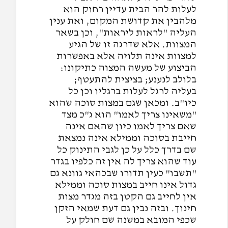
לעלות להר הבית עדיין רחוק הוא
מלהבין את קדושת המקום, ואת ענין
העליה "לראות ליראות", וכן בשאר
המצוות. אלא שדרגה זו של הגיע
למצוות אינה תלויה אלא באפשרות
הביצוע של מעשה המצוה כתיקונו:
בלולב לנענע; בציצית להתעטף;
בעליה לרגל לעלות ברגליו וכן כל
כיו"ב. ומכאן שגם במצות סוכה שהוא
"משאינו צריך לאמו" הוא ג"כ מצד
שאם צריך לאמו כיון שהאם אינה
חייבת בסוכה וממילא אינה נמצאת
שם בדרך כלל על כן לגבי התינוק כל
עוד שהוא צריך לה אין זה כלפיו בגדר
"תשבו" כעין תדורו שבכהאי גוונא גם
גדול אינו חייב במצות סוכה וממילא
אין לחייב גם הקטן בזה מגדר מצות
חינוך. ובזה נבין גם דעת שמאי הזקן
שכפי המובא במשנה שם חולק על