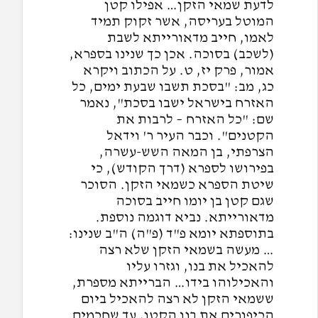
לדעת שמאי הזקן… אפילו קטן
המוטל בעריסה, אשר זקוק תמיד
לאמו, חייב מדאורייתא לשבת
(לשכב) בסוכה. אכן כך שנינו בספרא,
אמור, פרק יז, ט. על הכתוב ויקרא
כג, מב: "בסכת תשבו שבעת ימים, כל
האזרח בישראל ישבו בסכת", נאמר
שם: "כל האזרח – לרבות את
הקטנים". וכבר העיר ר' וידאל
הצרפתי, בן המאה השש-עשרה,
בפירושו לספרא (דרך הקודש), כי
שיטת הספרא כשמאי הזקן. הסוכר
שגם קטן בן יומו חייב בסוכה
מדאורייתא. נביא דוגמה נוספת.
בתוספתא יומא פ"ד (פ"ה) ה"ב שנינו:
… מעשה בשמאי הזקן שלא רצה
להאכיל את בנו, וגזרו עליו
והאכילוהו בידו… הברייתא מספרת,
ששמאי הזקן לא רצה להאכיל ביום
הכיפורים את בנו הקטן, עד שחכמים