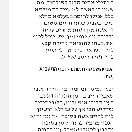
כשתילי זיתים סביב לשולחנך, מה
שאין כן באשה לא שייך הך מילתא
כלל אפילו לחומרא בעלמא מדלא
סיכך בשביל כלתו והיינו משום
דהאשה אין רשות אחרים עליה
ובדירה גופא נמי אין איש יוכל לכוף
את אשתו להוציאה מדירת קבע
לדירת עראי, כן נראה לי ועיין
בחידושי הריטב"א ז"ל.
הפני יהושע שולח אותנו לדברי
הריטב"א
(שם):
ובעי למימר ומחמיר מן הדין דקסבר
שאביו חייב בה מן התורה דתשבו
כעין תדורו איש ובניו, דלגבי דידיה
מידריש הכי אף על גב דלא דרשינן
ליה לחייב אשה בסוכה, אי נמי והוא
הנכון מחמיר בחנוך קטן בסוכה
מדרבנן לחייבו שיאכל עמו בסוכה