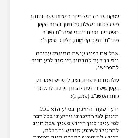
עסקנו עד כה בגיל חינוך במצוות עשה, ונתבונן
מעט לסיום בשאלת גיל חינוך והבנת הקטן
באיסורים. נפתח בדברי
המהר"ם
(שו"ת
מהר"ם, דפוס קרימונה, חלק ג, סימן ר):
אבל אם בפניו עושה התינוק עבירה
ויש בו דעת להבחין בין טוב לרע חייב
להפרישו.
עולה מדבריו שחיוב האב להפריש נאמר רק
בקטן שיש בו דעת להבחין בין טוב לרע. וכך
כותב
המשנ"ב
(שמג, ג):
ודע דשעור החינוך במ"ע הוא בכל
תינוק לפי חריפותו וידיעתו בכל דבר
לפי ענינו כגון היודע מענין שבת חייב
להרגילו לשמוע קידוש והבדלה,
היודע להתעטף כהלכה חייב בציצית