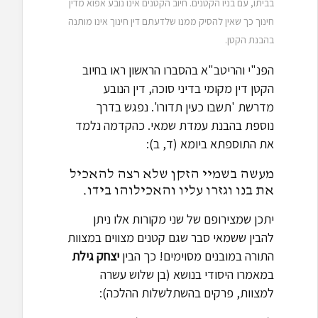
בביתו, עם בניו הקטנים. חיוב הקטנים אינו נובע אפוא מדין
חינוך כך שאין להסיק ממנו שלדעתם דין חינוך אינו מותנה
בהבנת הקטן.
הפנ"י והריטב"א בהסברו הראשון ראו בחיוב
הקטן דין מקומי בדיני סוכה, דין הנובע
מדרשת 'תשבו כעין תדורו'. נפגש בדרך
נוספת בהבנת עמדת שמאי. כהקדמה נלמד
את התוספתא ביומא (ד, ב):
מעשה בשמיי הזקן שלא רצה להאכיל
את בנו וגזרו עליו והאכילוהו בידו.
יתכן שמצירופם של שני מקורות אלו ניתן
להבין ששמאי סבר שגם קטנים מצווים במצוות
התורה במובנים מסוימים! כך הבין
יצחק גילת
במאמרו היסודי בנושא (בן שלוש עשרה
למצוות, פרקים בהשתלשלות ההלכה):