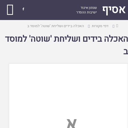
אסיף
שנתון איגוד

ישיבות ההסדר
עמוד
דפי מקורות
האכלה בידים ושליחת 'שוטה' למוסד ב
ראשי
האכלה בידים ושליחת 'שוטה' למוסד
ב
א.