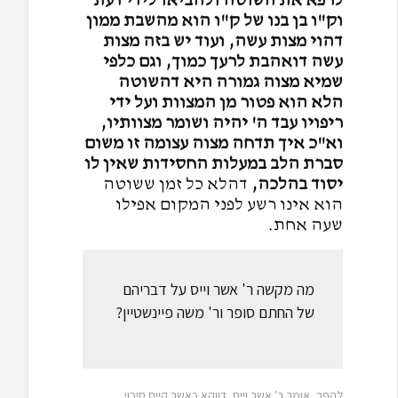
לרפא את השוטה ולהביאו לידי דעת
וק"ו בן בנו של ק"ו הוא מהשבת ממון
דהוי מצות עשה, ועוד יש בזה מצות
עשה דואהבת לרעך כמוך, וגם כלפי
שמיא מצוה גמורה היא דהשוטה
הלא הוא פטור מן המצוות ועל ידי
ריפויו עבד ה' יהיה ושומר מצוותיו,
וא"כ איך תדחה מצוה עצומה זו משום
סברת הלב במעלות החסידות שאין לו
יסוד בהלכה,
דהלא כל זמן ששוטה
הוא אינו רשע לפני המקום אפילו
שעה אחת.
מה מקשה ר' אשר וייס על דבריהם
של החתם סופר ור' משה פיינשטיין?
להפך, אומר ר' אשר וייס, דווקא כאשר קיים סיכוי