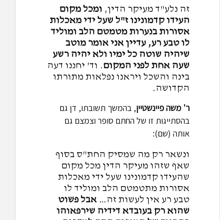
זה נלע"ד מעיקר הדין,
ומכל מקום
העידו קדמונינו ז"ל שעל ידי מאכלות
אסורות בנערות מטמטם הלב ומוליד
לו טבע רע, עדיין אני אומר מוטב
שיהיה שוטה כל ימיו ולא יהיה רשע
שעה אחת לפני המקום
. וד' יחננו דעה
בינה והשכל ויראנו נפלאות מתורתו
הקדושה.
ר' משה פיינשטיין
, בהמשך תשובתו, דן גם
בהסתייגות זו של החתם סופר וצמצם גם
אותה (שם):
ונשאר רק מה שמסיק החת"ס בסוף
שאף שזהו מעיקר הדין מכל מקום
שהעידו קדמונינו שעל ידי מאכלות
אסורות מתטמטם הלב ומוליד לו
טבע רע אין לעשות זה…
אבל פשוט
שהוא רק בעובדא דידיה שירפאוהו