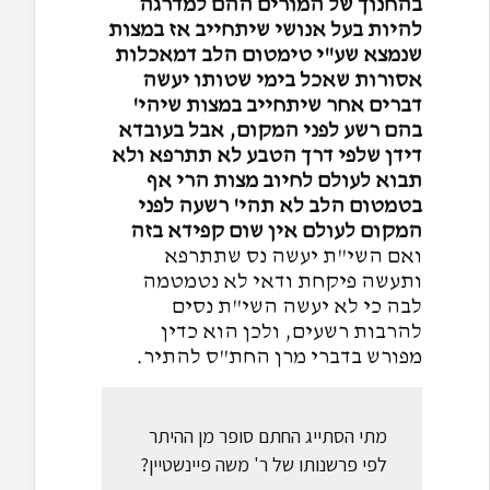
בהחנוך של המורים ההם למדרגה
להיות בעל אנושי שיתחייב אז במצות
שנמצא שע"י טימטום הלב דמאכלות
אסורות שאכל בימי שטותו יעשה
דברים אחר שיתחייב במצות שיהי'
בהם רשע לפני המקום, אבל בעובדא
דידן שלפי דרך הטבע לא תתרפא ולא
תבוא לעולם לחיוב מצות הרי אף
בטמטום הלב לא תהי' רשעה לפני
המקום לעולם אין שום קפידא בזה
ואם השי"ת יעשה נס שתתרפא
ותעשה פיקחת ודאי לא נטמטמה
לבה כי לא יעשה השי"ת נסים
להרבות רשעים, ולכן הוא כדין
מפורש בדברי מרן החת"ס להתיר.
מתי הסתייג החתם סופר מן ההיתר
לפי פרשנותו של ר' משה פיינשטיין?