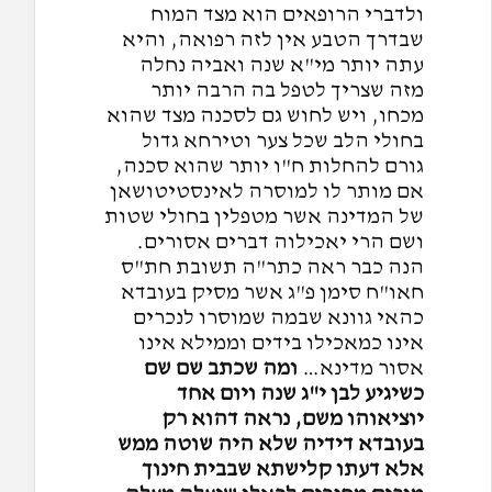
ולדברי הרופאים הוא מצד המוח
שבדרך הטבע אין לזה רפואה, והיא
עתה יותר מי"א שנה ואביה נחלה
מזה שצריך לטפל בה הרבה יותר
מכחו, ויש לחוש גם לסכנה מצד שהוא
בחולי הלב שכל צער וטירחא גדול
גורם להחלות ח"ו יותר שהוא סכנה,
אם מותר לו למוסרה לאינסטיטושאן
של המדינה אשר מטפלין בחולי שטות
ושם הרי יאכילוה דברים אסורים.
הנה כבר ראה כתר"ה תשובת חת"ס
חאו"ח סימן פ"ג אשר מסיק בעובדא
כהאי גוונא שבמה שמוסרו לנכרים
אינו כמאכילו בידים וממילא אינו
אסור מדינא…
ומה שכתב שם שם
כשיגיע לבן י"ג שנה ויום אחד
יוציאוהו משם, נראה דהוא רק
בעובדא דידיה שלא היה שוטה ממש
אלא דעתו קלישתא שבבית חינוך