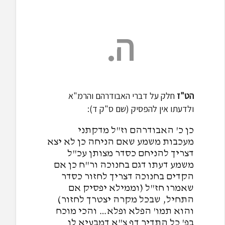
ה.
הט"ז
חלק על דברי האבודרהם והרמ"א
ולדעתו אין להפסיק (שם ס"ק ד):
כן כ' האבודרהם וז"ל מדקתני
מעכבות משמע שאם הניחה כן לא יצא
דצריך להניחם כסדר מצותן עכ"ל
משמע דעתו דגם בחנוכה ור"ח כן אם
הקדים בחנוכה דצריך לחזור כסדר
שאמרו חז"ל (וממילא יפסיק אם
התחיל, שבכל מקרה יצטרך לחזור)
והוא תמו' הפלא ופלא… והכי מוכח
בפ' כל התדיר דף צ"א דמבעיא לן