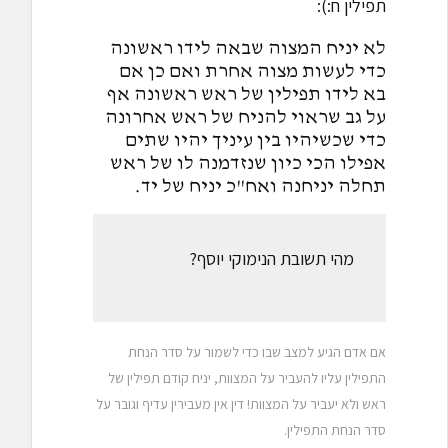
תפילין ח:):
לא יניח המצוה שבאה לידו ראשונה
כדי לעשות מצוה אחרת ואם כן אם
בא לידו תפילין של ראש ראשונה אף
על גב שראוי להניח של ראש אחרונה
כדי שכשיהיו בין עיניך יהיו שתים
אפילו הכי כיון שנזדמנה לו של ראש
תחלה יניחנה ואח"כ יניח של יד.
מהי תשובת הנימוקי יוסף?
אם אדם הגיע למצב שבו כדי לשמור על סדר הנחת
התפילין עליו להעביר על המצוות, יניח קודם תפילין של
ראש ולא יעביר על המצוות! דין אין מעבירין עדיף וגובר על
סדר הנחת התפילין.