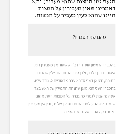
הגעת זמן המצוה שהוא מעביר) והא
דאמרינן שאין מעבירין על המצות
היינו שהוא כעין מעביר על המצות.
מהם שני הסבריו?
בהסברו הראשון טוען הרדב"ז שאיסור אין מעבירין הוא
איסור דרבנן בלבד, ולכן סדר הנחת התפילין שמקורו
בתורה, 'דמאן דשני סדרא עבר אדאורייתא', גובר עליו.
בהסברו השני הוא טוען שהנחת התפילין של ראש בצד
אינה נחשבת לגמרי כהעברה על המצוות. זאת משום
שזמנה לא הגיע לפני הנחת תפילין של יד, ודין אין מעבירין
נאמר רק לאחר הגעת זמן המצוה.
היזכר בדברי התוספות שלמדנו