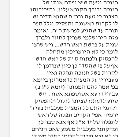
חנוכה וטעה ש"צ ופתח אותו של
חנוכה ובירך הקורא עליו. והזכירוהו
הצבור כי טעה ובר"ח שהוא תדיר יש
לו לקרות ראשונה והפסיק וגלל ספר
תורה עד שהגיע לפרשת ר"ח. ואומר
מזה הירושלמי שצריך לחזור ולברך
שנית על פרשת ראש חדש… ויש שרצו
לומר כי לא היו צריכין מתחלה
להפסיק ולפתוח ס"ת של ראש חדש
אף על פי שהסדר כן כיון שנזדמן לו
לקרות בשל חנוכה תחלה ואין
מעבירין על המצות כדאמרינן ביומא
בפ' אמר להם הממונה (יומא ל"ג ב)
עבורי דרעא אטוטפתא אסור. ויש
סיוע לדעתנו שציונו לגלול ולהפסיק
דקתני התם כל המצות מעכבות בעי ר'
ירמיה אפי' הקדים תפלה של ראש
לתפלה של יד א"ל אף אנא סבר כן
ומדקתני מעכבות משמע שאם הניחם
כן לא יצא וצריך להניחן כסדר מצותן.