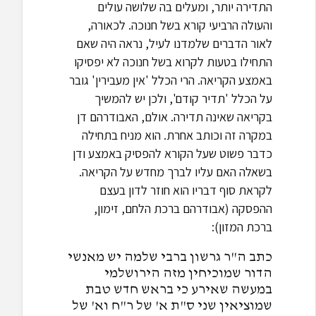
התדירה יותר, ומעלים בה שלושה עולים
והעולה הרביעי קורא בשל חנוכה. לכאורה,
לאור הדברים שלמדנו לעיל, נראה היה שאם
התחילו בטעות לקרוא בשל חנוכה לא יפסיקו
באמצע הקריאה. הרי הכלל 'אין מעבירין' גובר
על הכלל 'תדיר קודם', ולכן יש להמשיך
בקריאה שאינה תדירה. אולם, האבודרהם דן
במקרה זה וכותב אחרת. הוא מניח בתחילה
כדבר פשוט שעל הקורא להפסיק באמצע ודן
בשאלה האם עליו לברך מחדש על הקריאה.
לקראת סוף דבריו הוא חוזר לדון בעצם
ההפסקה (אבודרהם ברכת הלחם, זימון,
ברכת המזון):
כתב ה"ר גרשון ברבי שלמה יש מאנשי
הדור שמוכיחין מזה הירושלמי
במעשה שאירע כי בראש חדש טבת
שמוציאין שני ס"ת א' של ר"ח וא' של