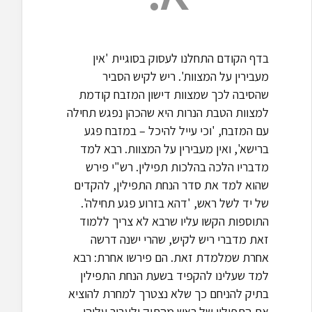
בדף הקודם התחלנו לעסוק בסוגיית 'אין
מעבירין על המצוות'. ריש לקיש הסביר
שהסיבה לכך שמצוות דישון המזבח קודמת
למצוות הטבת הנרות היא שהכהן נפגש תחילה
עם המזבח, 'וכי עייל להיכל – במזבח פגע
ברישא', ואין מעבירין על המצוות. רבא למד
מדבריו הלכה בהלכות תפילין. רש"י פירש
שהוא למד את סדר הנחת התפילין, להקדים
של יד לשל ראש, 'דהא בזרוע פגע תחילה'.
התוספות הקשו עליו שרבא לא צריך ללמוד
זאת מדברי ריש לקיש, שהרי ישנה דרשה
אחרת שמלמדת זאת. הם פירשו אחרת: רבא
למד שעלינו להקפיד בשעת הנחת התפילין
בתיק להניחם כך שלא נצטרך למחרת להוציא
את התפילין של ראש מהתיק ולעבור עליהן