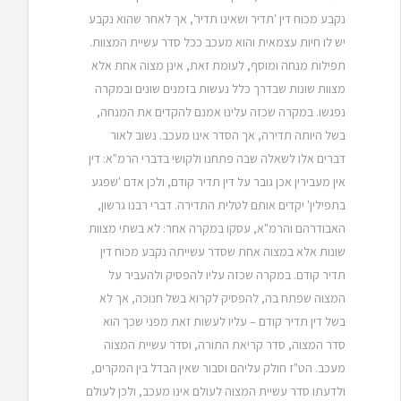
נקבע מכוח דין 'תדיר ושאינו תדיר', אך לאחר שהוא נקבע
יש לו חיות עצמאית והוא מעכב ככל סדר עשיית המצוות.
תפילות מנחה ומוסף, לעומת זאת, אינן מצוה אחת אלא
מצוות שונות שבדרך כלל נעשות בזמנים שונים ובמקרה
נפגשו. במקרה שכזה עלינו אמנם להקדים את המנחה,
בשל היותה תדירה, אך הסדר אינו מעכב. נשוב לאור
דברים אלו לשאלה שבה פתחנו ולקושי בדברי הרמ"א: דין
אין מעבירין אכן גובר על דין תדיר קודם, ולכן אדם 'שפגע
בתפילין' יקדים אותם לטלית התדירה. דברי רבנו גרשון,
האבודרהם והרמ"א, עסקו במקרה אחר: לא בשתי מצוות
שונות אלא במצוה אחת שסדר עשייתה נקבע מכוח דין
תדיר קודם. במקרה שכזה עליו להפסיק ולהעביר על
המצוה שפתח בה, להפסיק לקרוא בשל חנוכה, אך לא
בשל דין תדיר קודם – עליו לעשות זאת מפני שכך הוא
סדר המצוה, סדר קריאת התורה, וסדר עשיית המצוה
מעכב. הט"ז חולק עליהם וסבור שאין הבדל בין המקרים,
ולדעתו סדר עשיית המצוה לעולם אינו מעכב, ולכן לעולם