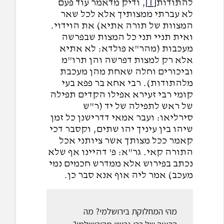
[1]
להתודות
, ודיק מדאמר עוד פעם
לא עברתי ממצותיך אלא לכל שאר
המצוות של תורה אתיא) את הוידוי.
ואית תניי תני כל המצות שבפרשה
מעכבות (מהר"א פולדא: לא אתיא
אלא רק למצות דפרשה והן תרו"מ
וביכורים וחלה שאחת מהן מעכבת
מלהתודות). רבי אחא בר פפא בעי
קומי רבי זעירא אפילו הקדים תפילה
של ראש לתפילה של יד (ר"ש
סירליאו: ועבר אמאי דדרישנן כל זמן
שיהו בין עיניך יהו שתים, וקסבר דכי
קאמר ככל מצותך אשר ציותני אכל
התורה קאי. גר"א: פ' דהיינו אף שלא
נכתב בפירוש אלא ממדרש חכמים נמי
מעכב) אמר ליה אוף אנא סבר כן.
מהי המחלוקת בירושלמי? מה