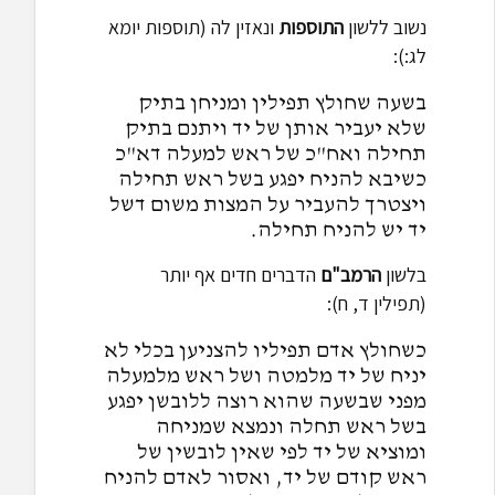
נשוב ללשון
התוספות
ונאזין לה (תוספות יומא
לג:):
בשעה שחולץ תפילין ומניחן בתיק
שלא יעביר אותן של יד ויתנם בתיק
תחילה ואח"כ של ראש למעלה דא"כ
כשיבא להניח יפגע בשל ראש תחילה
ויצטרך להעביר על המצות משום דשל
יד יש להניח תחילה.
בלשון
הרמב"ם
הדברים חדים אף יותר
(תפילין ד, ח):
כשחולץ אדם תפיליו להצניען בכלי לא
יניח של יד מלמטה ושל ראש מלמעלה
מפני שבשעה שהוא רוצה ללובשן יפגע
בשל ראש תחלה ונמצא שמניחה
ומוציא של יד לפי שאין לובשין של
ראש קודם של יד, ואסור לאדם להניח