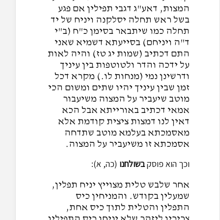
המצות, דאע"ג דגבי תפילין אם פגע
בשל ראש תחלה יסלקנה ויניח של יד
תחלה כמו שיתבאר בסימן כ"ח (ב"י
ד"ה ויניחם) בסייעתא דשמיא שאני
התם דכתיב (שמות יג טז) והיה לאות
על ידכה והדר ולטוטפות בין עיניך
ודרשינן נמי (מנחות לו.) מקרא דכל
זמן שבין עיניך יהיו שתים ומשום הכי
מוטב שיעביר על המצוה משיעבור
אמאי דכתיב באורייתא אבל הכא
דאין לנו דמצות ציצית קודמת אלא
מאסמכתא בעלמא מוטב שתדחה
אסמכתא זו משיעביר על המצוה.
וכך הוא פוסק
בשולחנו
(כה, א):
אחר שלבש טלית מצוייץ יניח תפלין,
שמעלין בקודש. והמניחין כיס
התפלין והטלית לתוך כיס אחת,
צריכין ליזהר שלא יניחו כיס התפילין