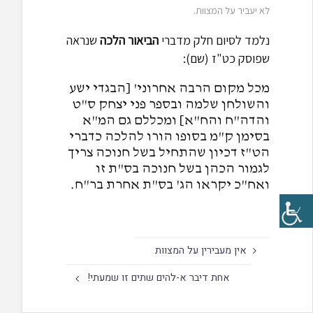
לא יעביר על המצוות.
נלמד לסיום חלק מדברי
הביאור הלכה
שנראה
שפוסק כט"ז (שם):
מכל מקום הרבה אחרוני' [הבגדי ישע
והשולחן שלמה ובספר פני יצחק ס"ט
והדה"ח והח"א] ומכללם גם המ"א
בסימן ק"מ בסופו הורו להלכה כדברי
הט"ז דכיון שהתחיל בשל חנוכה צריך
לגמור הכהן בשל חנוכה בס"ת זו
ואח"כ יקראו הג' בס"ת אחרת בר"ח.
אין מעבירין על המצוות
אחת דיבר א-להים שתים זו שמעתי!