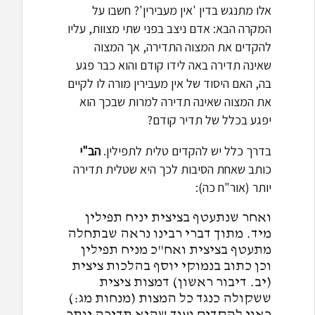
אלו מתנגש בדין 'אין מעבירין'? חשבו על
המקרה הבא: אדם ניצב בפני שתי מצוות, עליו
להקדים את המצוה התדירה, אך המצוה
שאינה תדירה באה לידו קודם והוא כבר פגע
בה, האם היסוד של אין מעבירין מורה לו לקיים
את המצוה שאינה תדירה למרות שבכך הוא
יפגע בכלל של תדיר קודם?
בדרך כלל יש להקדים טלית לתפילין.
הב"י
כותב שאחת הסיבות לכך היא שטלית תדירה
יותר (אור"ח כה):
ואחר שנתעטף בציצית יניח תפילין
מיד. מתוך דברי רבינו נראה שבתחלה
מתעטף בציצית ואח"כ מניח תפילין
וכן כתוב בנמוקי יוסף בהלכות ציצית
(יב. דיבור ראשון) דמצות ציצית
ששקולה כנגד כל המצות (מנחות מג:)
ראוי להקדים ועוד שהיא תדירה יותר