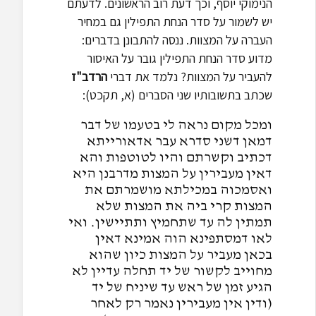
הנימוקי יוסף, וכך דעת רוב הראשונים. לדעתם
יש לשמור על סדר הנחת התפילין גם במחיר
העברה על המצוות. ננסה להתבונן בדברים:
מדוע סדר הנחת התפילין גובר על האיסור
להעביר על המצוות? נלמד את דברי
הרדב"ז
שכתב בתשובותיו שני הסברים (א, תקכט):
ומכל מקום נראה לי בטעמו של דבר
דמאן דשני סדרא עבר אדאורייתא
דכתיב וקשרתם והיו לטוטפות והא
דאין מעבירין על המצות מדרבנן היא
ואסמכוה במכילתא מושמרתם את
המצות קרי ביה את המצות שלא
תמתין לה עד שתחמיץ ותתיישין. ואי
לאו דמסתפינא הוה אמינא דאין
בכאן מעביר על המצות כיון שהוא
מחוייב לקשור של יד תחלה עדיין לא
הגיע זמן של ראש עד שיניח של יד
(ודין אין מעבירין נאמר רק לאחר