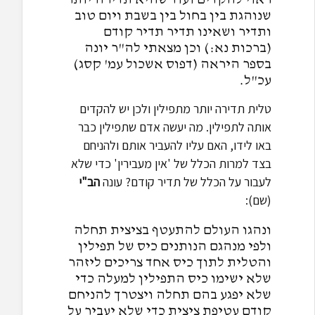
שנוהגת בין בחול בין בשבת ויום טוב
ותדיר ושאינו תדיר תדיר קודם
(ברכות נא:) וכן מצאתי לה"ר יונה
בספר היראה (דפוס אשכול עמ' קסג)
עכ"ל.
טלית תדירה יותר מתפילין ולכן יש להקדים
אותה לתפילין. מה יעשה אדם שתפילין כבר
באו לידו, האם עליו להעביר אותם ולהניחם
בצד למרות הכלל של 'אין מעבירין' כדי שלא
לעבור על הכלל של תדיר קודם? עונה
הב"י
(שם):
ונהגו העולם להתעטף בציצית תחלה
ולפי מנהגם הנותנים כיס של תפילין
והטלית לתוך כיס אחד צריכים ליזהר
שלא ישימו כיס התפילין למעלה כדי
שלא יפגע בהם תחלה ויצטרך להניחם
קודם עטיפת ציצית כדי שלא יעביר על