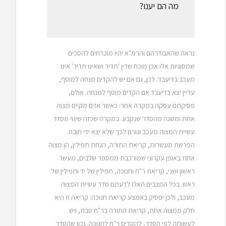
מה הם יענו?
נראה שהאבודרהם והרמ"א יהיו מוכרחים להסכים
שמסוגיות אלו אכן מוכח שדין 'תדיר ושאינו תדיר' אינו
מעכב בדיעבד. לכן, גם אם יש להקדים מנחה למוסף,
עדיין יצא בדיעבד אם הקדים מוסף למנחה. אולם,
פסיקתם עסקה במקרה אחר: כאשר אדם מקיים מצוה
אחת ומשנה מהסדר שנקבע. במקרה שכזה שינוי מסדר
עשיית המצוה מעכב וגורם לכך שלא יצא ידי חובה.
הפרשת מעשרות, קריאת התורה, הנחת תפילין, הן מצוה
אחת באופן עקרוני שמורכבת ממספר שלבים, מעשר
ראשון ושני, קריאת ר"ח וחנוכה, תפילין של יד ותפילין של
ראש. בכל המצבים האלו לדעתם סדר עשיית המצוה
מעכב, ולכן יפסיק באמצע קריאת חנוכה: קריאה זו היא
חלק ממצוה אחת, קריאת התורה בר"ח טבת, ויש
לעשותה לפי הסדר, להקדים ר"ח לחנוכה. נכון שהסדר