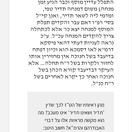
התפלל עדיין מוסף וכבר הגיע זמן
מנחה) משום דמנחה תדיר טפי,
ומדמי ליה לשאר תדיר, ואנן קי"ל
בסי' רפ"ו דאם עבר והקדים תפלת
המוסף למנחה יצא כו' אלא לכתחלה
צריך להקדים המנחה עכ"ל. ע"כ
נראה לעניות דעתי דהאי פיסקא
דרמ"א לאו דסמכא הוא וכיון דפתח
בדיעבד בשל חנוכה אין מחזירין אותו
לחזור ולקרות בשל ר"ח תחלה… אלא
העיקר דבדיעבד קורא הכהן בשל
חנוכה ואחר כך יקרא לאחרים בשל
ר"ח כנ"ל.
מהן ראיותיו של הט"ז לכך שדין
'תדיר ושאינו תדיר' אינו מעכב? מה
הוא מקשה מראיות אלו על דברי
האבודרהם והרמ"א? חשוב היטב: