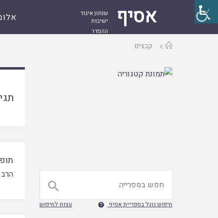
אסיף
שנתון איגוד
אלומ
ישיבות
ההסדר
עמוד
קבצים
ראשי
תגי
תופס
הרב 

חיפוש גוגל בספריית אסיף
עצות לחיפוש
