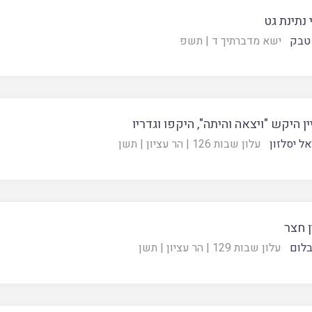
 נתינת גט
 טבק
ישא מדברתיך ד
|
תשפ
ין היקש "ויצאה והיתה", היקפו וגדריו
ל יסלזון
עלון שבות 126
|
הר עציון
|
תשן
ן חצר
בלום
עלון שבות 129
|
הר עציון
|
תשן