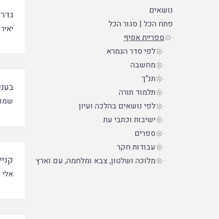
נושאים
גדרי
פתח הכל
|
סגור הכל
יאיר
ספריית אסיף
לפי סדר הגמרא
מחשבה
תנ"ך
בעני
תלמוד תורה
שמוא
לפי נושאים בהלכה ועיון
ישיבות וכתבי עת
ספרים
עבודות חקר
קניי
מלוכה ושלטון, צבא ומלחמה, עם וארץ
אלי 