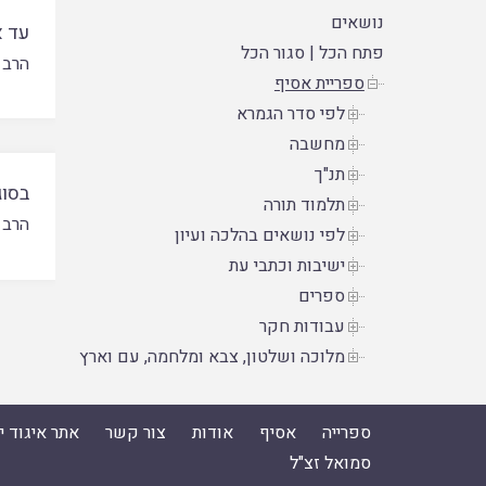
נושאים
עד 
פתח הכל
|
סגור הכל
הרב 
ספריית אסיף
לפי סדר הגמרא
מחשבה
תנ"ך
בסוג
תלמוד תורה
הרב 
לפי נושאים בהלכה ועיון
ישיבות וכתבי עת
ספרים
עבודות חקר
מלוכה ושלטון, צבא ומלחמה, עם וארץ
ספרייה
אסיף
אודות
צור קשר
אתר איגוד 
סמואל זצ"ל