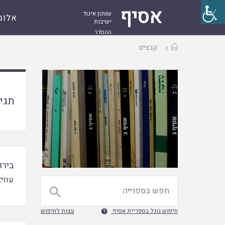
אסיף
שנתון איגוד
אלומ
ישיבות
ההסדר
עמוד
קבצים
ראשי
תגי
בירו
עוזי

חיפוש גוגל בספריית אסיף
עצות לחיפוש
