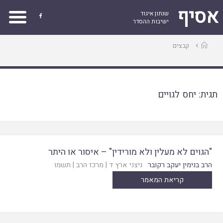
אסיף
שנתון איגוד

ישיבות ההסדר
עמוד
קבצים
ראשי
תגית:
יחס לגויים
"הגוים לא מעלין ולא מורידין" – איסור או היתר
הרב בנימין יעקב רקובר
ניצני ארץ ד
|
מרכז הרב
|
תשמו
קריאת המאמר