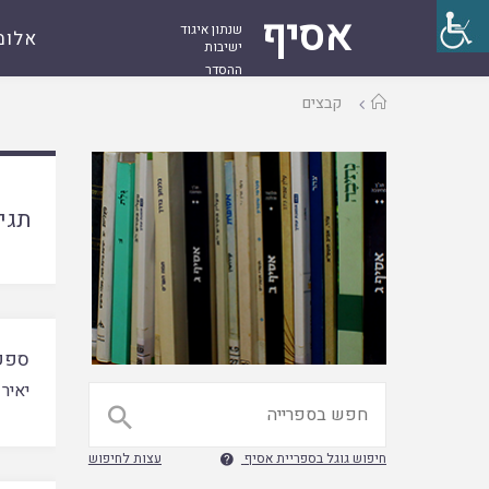
אסיף
שנתון איגוד
אלומ
ישיבות
ההסדר
עמוד
קבצים
ראשי
תגי
ספק
יאיר 

חיפוש גוגל בספריית אסיף
עצות לחיפוש
