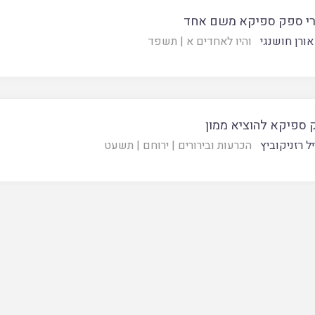
רי ספק ספיקא משם אחד
אורן חושנגי
והיו לאחדים א
|
תשפד
ספיקא להוציא ממון
יל רזניקוביץ
הכרעות ובירורים
|
ירוחם
|
תשעט