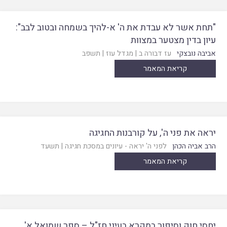
"תחת אשר לא עבדת את ה' א-להיך בשמחה ובטוב לבב":
עיון בדין מצטער במצוות
אביבה נובצקי
עז דבורה ב
|
מגדל עוז
|
תשפב
קריאת המאמר
יראה את פני ה', על קורבנות החגיגה
הרב אביה הכהן
לפני ה' יראה - עיונים במסכת חגיגה
|
תשעד
קריאת המאמר
יחסי חוק וסיפור במקרא בעיני חז"ל – ספר שמואל א'