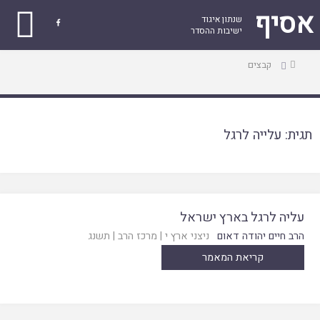
אסיף
שנתון איגוד

ישיבות ההסדר
עמוד
קבצים
ראשי
תגית:
עלייה לרגל
עליה לרגל בארץ ישראל
הרב חיים יהודה דאום
ניצני ארץ י
|
מרכז הרב
|
תשנג
קריאת המאמר