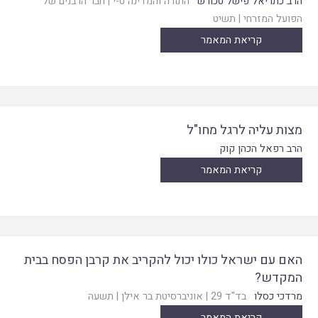
הרב כתריאל פישל טכורש
התורה והמדינה ט-י
|
חבר הרבנים של
הפועל המזרחי
|
תשיט
קריאת המאמר
מצות עליה לרגל מחו"ל
הרב רפאל הכהן קוק
קריאת המאמר
האם עם ישראל כולו יכול להקריב את קרבן הפסח בבית
המקדש?
מרדכי כסלו
בד"ד 29
|
אוניברסיטת בר אילן
|
תשעה
קריאת המאמר