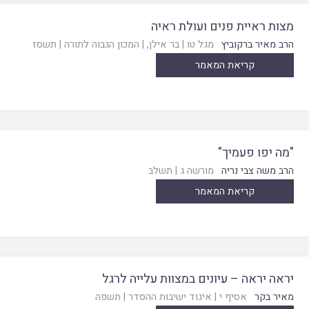
מצות ראיית פנים ועולת ראיה
הרב מאיר ברקוביץ
מגל טו
|
בר אילן
, |
המכון הגבוה לתורה
|
תשסז
קריאת המאמר
"מה יפו פעמיך"
הרב משה צבי נריה
מורשה ג
|
תשלב
קריאת המאמר
יראה יראה – עיונים במצוות עלייה לרגל
מאיר בקר
אסיף י
|
איגוד ישיבות ההסדר
|
תשפה