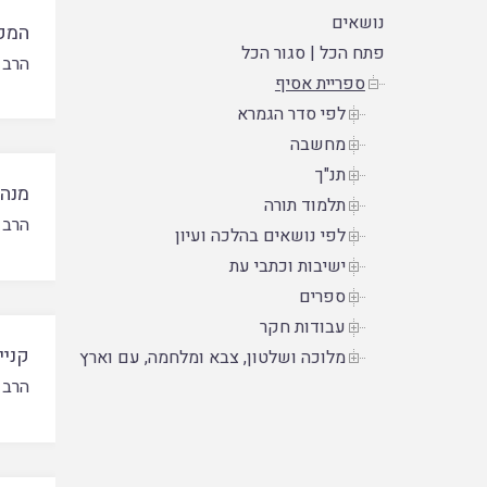
נושאים
המק
פתח הכל
|
סגור הכל
הרב ד
ספריית אסיף
לפי סדר הגמרא
מחשבה
תנ"ך
מנה 
תלמוד תורה
הרב 
לפי נושאים בהלכה ועיון
ישיבות וכתבי עת
ספרים
עבודות חקר
קניי
מלוכה ושלטון, צבא ומלחמה, עם וארץ
הרב ד