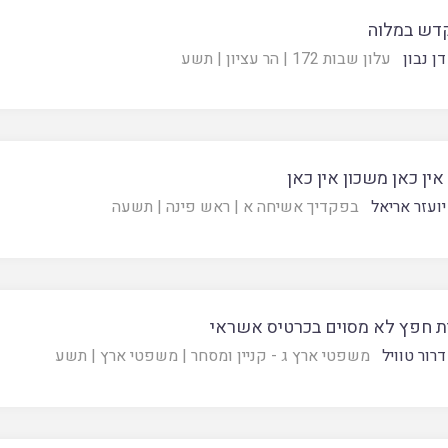
דש במלוה
ן נבון
עלון שבות 172
|
הר עציון
|
תשע
אין כאן משכון אין כאן
יועזר אריאל
בפקדיך אשיחה א
|
ראש פינה
|
תשעה
ת חפץ לא מסוים בכרטיס אשראי
רור טוויל
משפטי ארץ ג - קניין ומסחר
|
משפטי ארץ
|
תשע