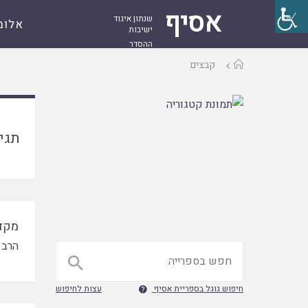
אסיף
שנתון איגוד
אלומ
ישיבות
ההסדר
עמוד
קבצים
ראשי
תגי
מקד
הרב 

חיפוש גוגל בספריית אסיף
עצות לחיפוש
