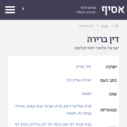
אסיף
שנתון איגוד

ישיבות ההסדר
עמוד
קובץ
דין ברירה
ראשי
דין ברירה
ישראל מלאכי ויוסי פולסקי
ישיבה
אור עציון
כתב העת
אורות עציון כח
שנה
תשנח
פרק שלישי גיטין
,
פרק שביעי בבא קמא
,
אורות
קטגוריות
עציון כח, תשנח
בבא קמא דף סט
,
ביצה דף לח
,
ברירה
,
גיטין דף