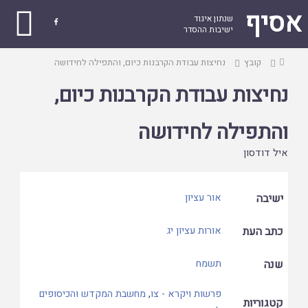
אסיף
שנתון איגוד

ישיבות ההסדר
עמוד
קובץ
נחיצות עבודת הקרבנות כיום, והתפילה לחידושה
ראשי
נחיצות עבודת הקרבנות כיום,
והתפילה לחידושה
איל דודסון
ישיבה
אור עציון
כתב העת
אורות עציון יג
שנה
תשמח
פרשות ויקרא - צו
,
מחשבת המקדש והכיסופים
קטגוריות