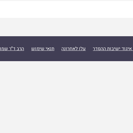
איגוד ישיבות ההסדר
עלו לאחרונה
תנאי שימוש
הרב ד"ר שמו