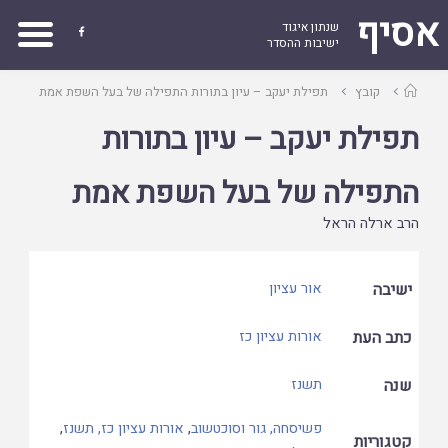
אסיף
שנתון איגוד

ישיבות ההסדר
עמוד
קובץ
תפילת יעקב – עיון בתורות התפילה של בעל השפת אמת
ראשי
תפילת יעקב – עיון בתורות
התפילה של בעל השפת אמת
הרב ארלה הראל
ישיבה
אור עציון
כתב העת
אורות עציון כז
שנה
תשנז
פשיסחה, גור וסוכטשוב
,
אורות עציון כז, תשנז
,
קטגוריות