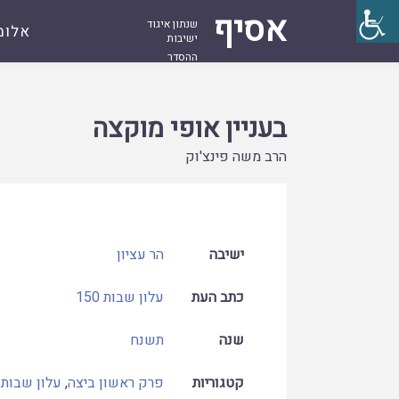
אסיף
שנתון איגוד
אלומ
ישיבות
ההסדר
עמוד
קובץ
בעניין אופי מוקצה
ראשי
בעניין אופי מוקצה
הרב משה פינצ'וק
ישיבה
הר עציון
כתב העת
עלון שבות 150
שנה
תשנח
קטגוריות
פרק ראשון ביצה
,
עלון שבות 150