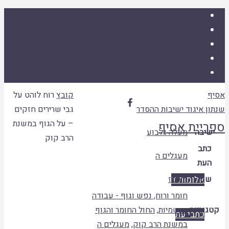
אלומות ד
כתבי עת
ספרים
היו שותפים
רוח לוהט על גבי שרירים חזקים – על הגוף במשנת הרב קוק
הישארו מעודכנים
עמרי שאשא
עמוד
אסיף
קובץ
רוח לוהט על

ראשי
שנתון איגוד
ישיבות ההסדר
גבי שרירים חזקים
– על הגוף במשנת
ספריית אסיף
ישיבה
מעלה גלבוע
הרב קוק
כתב
מעגלים ה
העת
שנה
אלומות ד
תשסז
חומר ורוח, נפש וגוף - עבודה
קטגוריות
בגשמיות
,
החול החומר והגוף
כתבי עת
במשנת הרב קוק
,
מעגלים ה