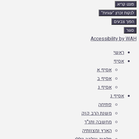
פונט קריא
לנקות זכרון "עוגיות"
הפוך צבעים
סגור
Accessibility by WAH
ראשי
אסיף
אסיף א
אסיף ב
אסיף ג
אסיף ג
פתיחה
משנת הרב קוק
מחשבה ותנ"ך
הארץ ומצוותיה