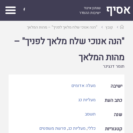
אסיף
שנתון איגוד

ישיבות ההסדר
עמוד
קובץ
"הנה אנוכי שלח מלאך לפניך" – מהות המלאך
ראשי
"הנה אנוכי שלח מלאך לפניך" –
מהות המלאך
תומר דנציגר
ישיבה
מעלה אדומים
כתב העת
מעליות כג
שנה
תשסב
קטגוריות
כללי
,
מעליות כג
,
פרשת משפטים