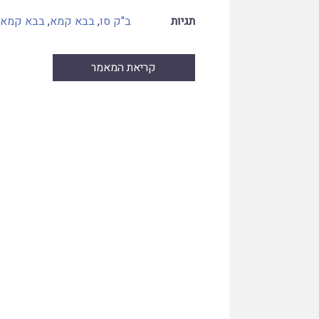
תגיות
ב"ק סו
,
בבא קמא
,
בבא קמא 
קריאת המאמר
Skip
to
PDF
content