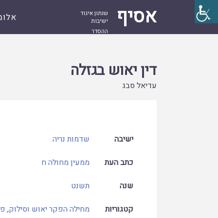
אסיף
שנתון איגוד
אלומ
ישיבות
ההסדר
עמוד
קובץ
דין יאוש בגזלה
ראשי
דין יאוש בגזלה
עדיאל סבג
ישיבה
שדמות נריה
כתב העת
ממעין מחולה ח
שנה
תשנט
קטגוריות
מחילה הפקר יאוש וסילוק
,
פר