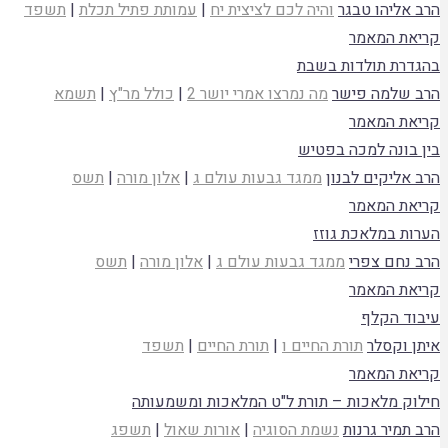
הרב אליהו טבגר
והיה לכם לציצית יח
|
עמותת פתיל תכלת
|
תשפד
קריאת המאמר
בהגדרת תולדות בשבת
הרב שלמה פישר
מה נמרצו אמרי יושר 2
|
כולל מר"ץ
|
תשמא
קריאת המאמר
בין בונה למכה בפטיש
הרב אליקים לבנון
ממגד גבעות עולם ג
|
אלון מורה
|
תשס
קריאת המאמר
הערות במלאכת גוזז
הרב נחם צפרי
ממגד גבעות עולם ג
|
אלון מורה
|
תשס
קריאת המאמר
עיבוד הקלף
איתן וקסלר
תורת החיים ו
|
תורת החיים
|
תשפד
קריאת המאמר
חילוק מלאכות – תורת ל"ט המלאכות ומשמעותה
הרב תמיר גרנות
נשמת הסוגיה
|
אורות שאול
|
תשפג