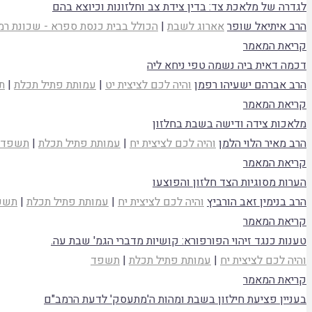
לגדרה של מלאכת צד: בדין צידת צב וחלזונות וכיוצא בהם
הרב איתיאל שופר
אארוג לשבת
|
הכולל בבית כנסת ספרא - שכונת ר
קריאת המאמר
דכמה דאית ביה נשמה טפי ניחא ליה
הרב אברהם ישעיהו רפמן
והיה לכם לציצית יט
|
עמותת פתיל תכלת
|
ת
קריאת המאמר
מלאכות צידה ודישה בשבת בחלזון
הרב מאיר הלוי הלמן
והיה לכם לציצית יח
|
עמותת פתיל תכלת
|
תשפד
קריאת המאמר
הערות מסוגיות הצד חלזון והפוצעו
הרב בנימין זאב הורביץ
והיה לכם לציצית יח
|
עמותת פתיל תכלת
|
תשפ
קריאת המאמר
טענות כנגד זיהוי הפורפורא: קושיות מדברי הגמ' שבת עה.
והיה לכם לציצית יח
|
עמותת פתיל תכלת
|
תשפד
קריאת המאמר
בעניין פציעת חילזון בשבת ומהות ה'מתעסק' לדעת הרמב"ם