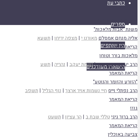
כתבי עת
פתח הכל
|
סגור הכל
ספרים
משנת "אבות מלאכות"
אליה מנחם אמסלם
מאורנו י
|
מצפה יריחו
|
תשעא
היו שותפים
קריאת המאמר
מלאכות בורר וטוחן
הרב יעקב ניסן רוזנטל
נשמת יעקב
|
נהריה
|
תשע
הישארו מעודכנים
קריאת המאמר
"הזורע והזומר והנוטע"
הרב נפתלי וייס
חיי נשמות אויר ארצך
|
נוף הגליל
|
תשפב
קריאת המאמר
גוזז
הרב ברוך גיגי
טללי שבת ב
|
הר עציון
|
תשעט
קריאת המאמר
צביעה באוכלין