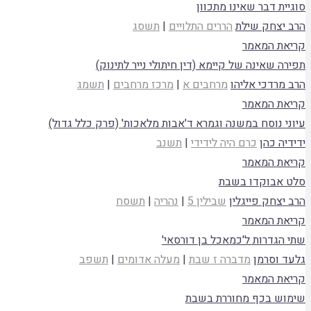
סוגיית דבר שאינו מתכוון
הרב יצחק שילת
הררים התלויים
|
תשסג
קריאת המאמר
תפירה שאינה של קיימא (דין חיתולי נייר לתינוק)
הרב מרדכי אליהו
מרחבים א
|
מרכז מרחבים
|
תשמג
קריאת המאמר
עיוני נוסח במשנה וגמרא ד'אבות מלאכות' (פרק כלל גדול)
ידידיה כהן
כרם היה לידידי
|
תשנב
קריאת המאמר
סלט אבוקדו בשבת
הרב יצחק פייגלין
שבילין 5
|
נהריה
|
תשסח
קריאת המאמר
שתי הגדרות ל'כמאכל בן דורסאי'
גלעד וסרמן
מדברה ז שבת
|
מעלה אדומים
|
תשפב
קריאת המאמר
שימוש בכף מחוררת בשבת