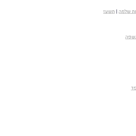
מת שלמה
|
תשעז
שפה
ד