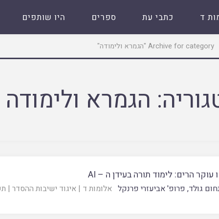
ות ד
כתבי עת
ספרים
היו שותפים
Archive for category "הגמרא ולימודה"
גוריה:
הגמרא ולימודה
ו עוקר הרים: לימוד תורה בעידן ה – AI
חום גולד
,
פרופ' אביעזרי פרנקל
אלומות ד
|
איגוד ישיבות ההסדר
|
תש