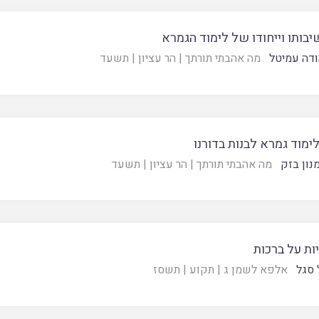
בותו וייחודו של לימוד הגמרא
ודה עמיטל
מה אהבתי תורתך
|
הר עציון
|
תשעד
ימוד גמרא לבנות בדורנו
נון בזק
מה אהבתי תורתך
|
הר עציון
|
תשעד
ות על ברכות
 סגל
אלפא לשמן ג
|
תקוע
|
תשסז