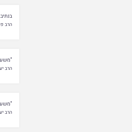
בנתיבי
הרב פר
"משען
הרב יע
"משען
הרב יע