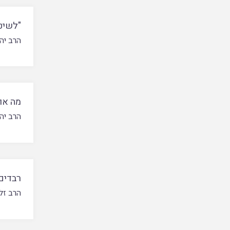
"לשיט
הרב יה
מה אומ
הרב יה
רבדים 
הרב זל