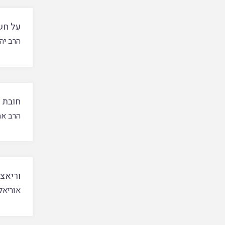
על חשי
הרב יה
חובת ל
הרב אמ
וריאצי
אוריאל