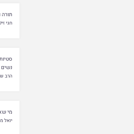
תורה ו
חגי זי
סטיותי
נשים
הרב שג
מי שא
יואל מא