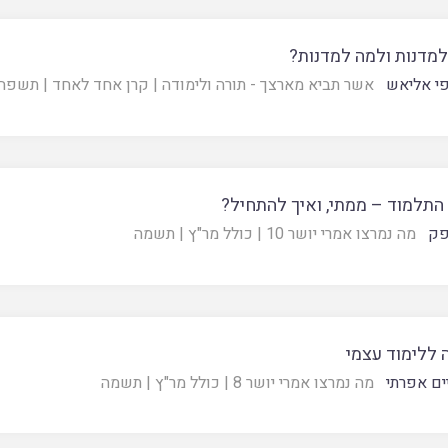
למדנות ולמה למדנות?
י אליאש
אשר תביא מארצך - תורה ולימודה
|
קרן אחד לאחד
|
תשפה
התלמוד – ממתי, ואיך להתחיל?
פק
מה נמרצו אמרי יושר 10
|
כולל מר"ץ
|
תשמה
 ללימוד עצמי
ים אפרתי
מה נמרצו אמרי יושר 8
|
כולל מר"ץ
|
תשמה