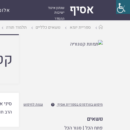
אסיף
שנתון איגוד
אלומ
ישיבות
ההסדר
עמוד
ספריית יומא
נושאים כלליים
תלמוד תורה
ראשי
קט
סיני א
חיפוש בוורדפרס בספריית אסיף
עצות לחיפוש

הרב תנ
נושאים
פתח הכל
|
סגור הכל