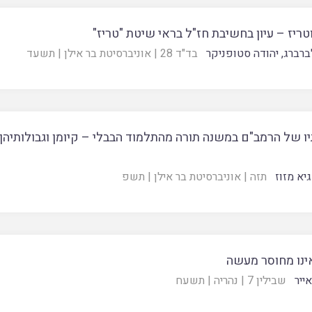
טריז – עיון בחשיבת חז"ל בראי שיטת "טריז"
לברברג
,
יהודה סטופניקר
בד"ד 28
|
אוניברסיטת בר אילן
|
תשעד
ו של הרמב"ם במשנה תורה מהתלמוד הבבלי – קיומן וגבולותיהן
יא מזוז
תזה
|
אוניברסיטת בר אילן
|
תשפ
ינו מחוסר מעשה
ייר
שבילין 7
|
נהריה
|
תשעח