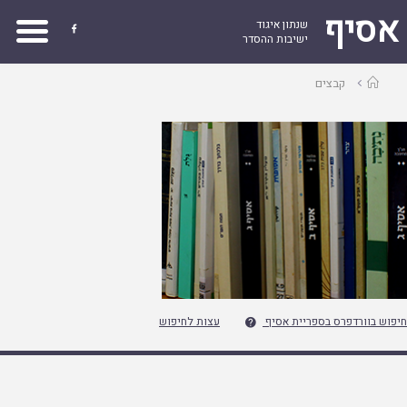
אסיף
שנתון איגוד

ישיבות ההסדר
עמוד
קבצים
ראשי
חיפוש בוורדפרס בספריית אסיף
עצות לחיפוש
