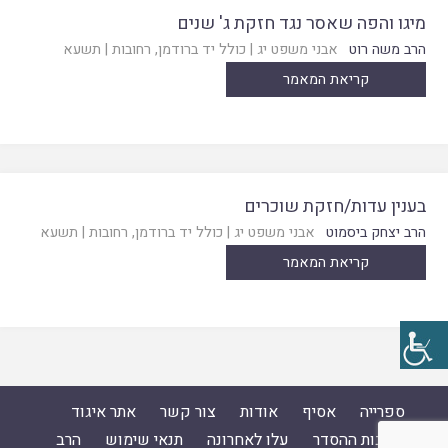
מיגו והפה שאסר נגד חזקת ג' שנים
הרב משה רוט
אבני משפט יג
|
כולל יד ברודמן, רחובות
|
תשעא
קריאת המאמר
בענין עדות/חזקת שוכרים
הרב יצחק ביסמוט
אבני משפט יג
|
כולל יד ברודמן, רחובות
|
תשעא
קריאת המאמר
ספרייה
אסיף
אודות
צור קשר
אתר איגוד
ישיבות ההסדר
עלו לאחרונה
תנאי שימוש
הרב