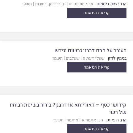
הרב יצחק ביסמוט
אבני משפט יט
|
יד ברודמן, רחובות
|
תשעו
קריאת המאמר
העובר על חרם דרבנו גרשום וגירש
בנימין לוזון
שעלי דעת ה
|
שעלבים
|
תשמז
קריאת המאמר
קידושי כסף – דאורייתא או דרבנן? בירור בשיטת רבותיו
של רשי
הרב רועי זק
הכי אתמר א
|
איתמר
|
תשעד
קריאת המאמר