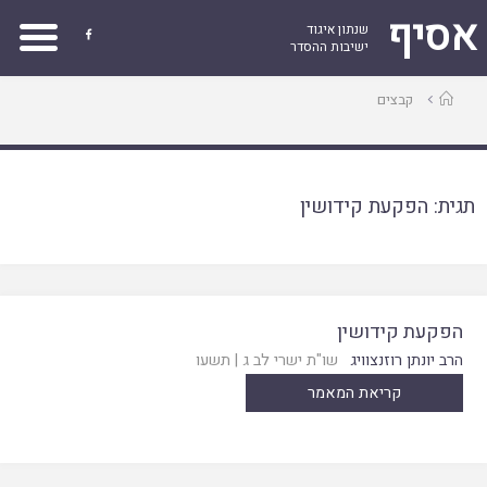
אסיף
שנתון איגוד

ישיבות ההסדר
עמוד
קבצים
ראשי
תגית:
הפקעת קידושין
הפקעת קידושין
הרב יונתן רוזנצוויג
שו"ת ישרי לב ג
|
תשעו
קריאת המאמר