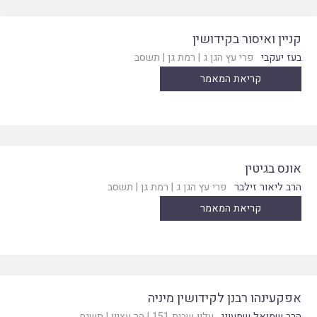
קניין ואיסור בקידושין
בעז יעקבי
פרי עץ הגן ג
|
רמת גן
|
תשסב
קריאת המאמר
אונס בגיטין
הרב ליאור זילבר
פרי עץ הגן ג
|
רמת גן
|
תשסב
קריאת המאמר
אפקעינהו רבנן לקידושין מיניה
הרב שמואל שמעוני
עלון שבות 151
|
הר עציון
|
תשנח