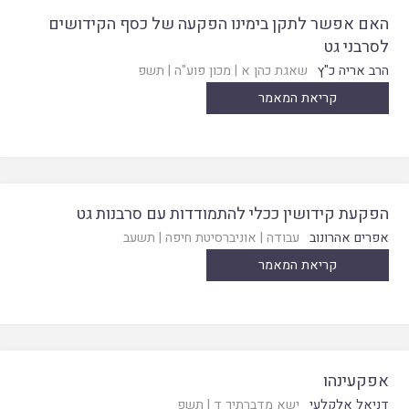
האם אפשר לתקן בימינו הפקעה של כסף הקידושים
לסרבני גט
הרב אריה כ"ץ
שאגת כהן א
|
מכון פוע"ה
|
תשפ
קריאת המאמר
הפקעת קידושין ככלי להתמודדות עם סרבנות גט
אפרים אהרונוב
עבודה
|
אוניברסיטת חיפה
|
תשעב
קריאת המאמר
אפקעינהו
דניאל אלקלעי
ישא מדברתיך ד
|
תשפ