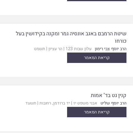
שיטת הרמבם באגב אונסיה גמר ומקנה בקידושין בעל
כורחו
הרב יוסף צבי רימון
עלון שבות 123
|
הר עציון
|
תשמט
קריאת המאמר
קנין גט בד' אמות
הרב יוסף שליט
אבני משפט יז
|
יד ברודמן, רחובות
|
תשעד
קריאת המאמר