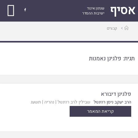
אסיף
שנתון איגוד

ישיבות ההסדר
עמוד
קבצים
ראשי
תגית:
פלגינן נאמנות
פלגינן דיבורא
הרב יעקב ניסן רוזנטל
שבילין לרב רוזנטל
|
נהריה
|
תשעג
קריאת המאמר