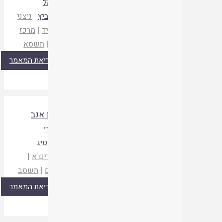
עדיאל
דומוביץ
ניצני
ארץ יד
|
מרכז
הרב
|
תשסא
קריאת המאמר
קניין אגב
אושרי
ורהפטיג
מישרים א
|
ירוחם
|
תשסב
קריאת המאמר