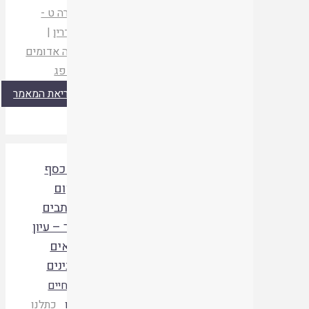
מדברה ט -
סנהדרין
|
מעלה אדומים
|
תשפג
קריאת המאמר
קנין כסף
במקום
שכותבים
שטר – עיון
בתנאים
ובקנינים
הרב חיים
סבתו
כתלנו