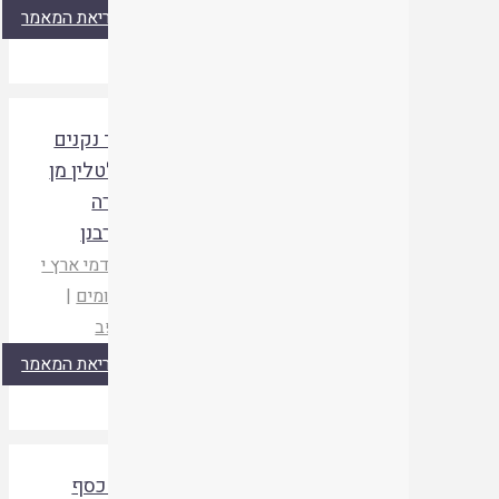
קריאת המאמר
כיצד נקנים
מטלטלין מן
התורה
ומדרבנן
מקדמי ארץ י
|
קדומים
|
תשפב
קריאת המאמר
קנין כסף