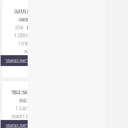
קניין חזקה
הרב משה
טרגין
עלון
שבות 159
|
הר עציון
|
תשסא
קריאת המאמר
קידושי כסף
אבנר כהן
מישרים ד
|
ירוחם
|
תשסו
קריאת המאמר