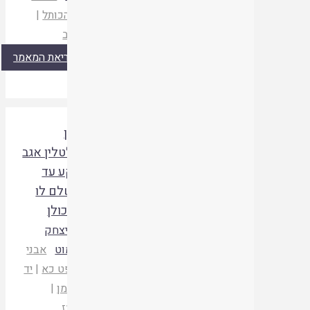
יד
|
הכותל
|
תשנב
קריאת המאמר
בענין
מטלטלין אגב
קרקע עד
שישלם לו
דמי כולן
הרב יצחק
ביסמוט
אבני
משפט כא
|
יד
ברודמן
|
תשעז