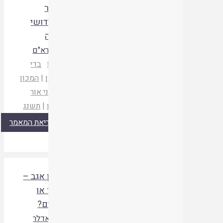
במכר
ובקידושי
אשה
הרב רא"ם
הכהן
בדי
הארון
|
המכון
התורני אור
עציון
|
תשנג
קריאת המאמר
קניין אגב –
אחד או
שניים?
ארז אדלר