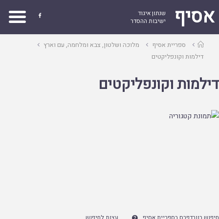
אסיף
שנתון איגוד

ישיבות ההסדר
עמוד
ספריית אסיף
מלוכה ושלטון, צבא ומלחמה, עם וארץ
ראשי
דילמות וקונפליקטים
דילמות וקונפליקטים
חיפוש בוורדפרס בספריית אסיף
עצות לחיפוש
