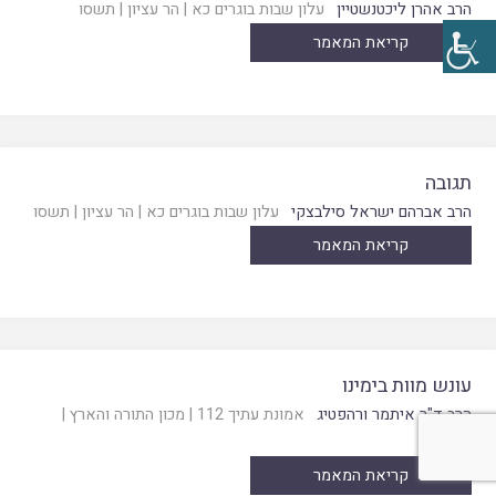
הרב אהרן ליכטנשטיין
עלון שבות בוגרים כא
|
הר עציון
|
תשסו
קריאת המאמר
תגובה
הרב אברהם ישראל סילבצקי
עלון שבות בוגרים כא
|
הר עציון
|
תשסו
קריאת המאמר
עונש מוות בימינו
הרב ד"ר איתמר ורהפטיג
אמונת עתיך 112
|
מכון התורה והארץ
|
תשעו
קריאת המאמר