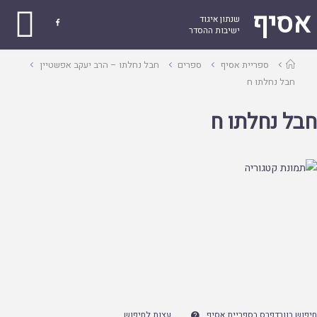
אסיף
שנתון איגוד

ישיבות ההסדר
עמוד
ספריית אסיף
ספרים
חבל נחלתו – הרב יעקב אפשטיין
ראשי
חבל נחלתו ח
חבל נחלתו ח
חיפוש בוורדפרס בספריית אסיף
עצות לחיפוש
